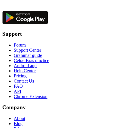
Support
Forum
Support Center
Grammar guide
Celpe-Bras practice
Android app
Help Center
Pricing
Contact Us
FAQ
API
Chrome Extension
Company
About
Blog