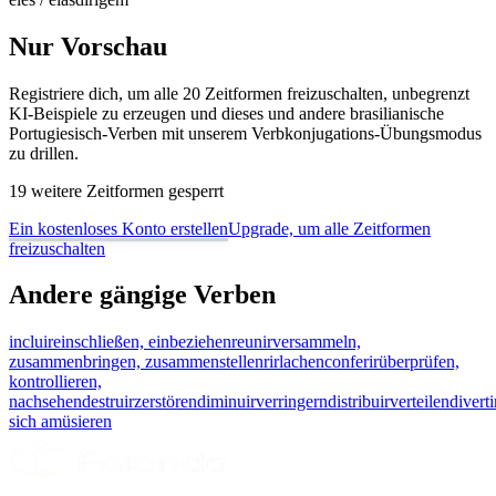
Nur Vorschau
Registriere dich, um alle 20 Zeitformen freizuschalten, unbegrenzt
KI-Beispiele zu erzeugen und dieses und andere brasilianische
Portugiesisch-Verben mit unserem Verbkonjugations-Übungsmodus
zu drillen.
19 weitere Zeitformen gesperrt
Ein kostenloses Konto erstellen
Upgrade, um alle Zeitformen
freizuschalten
Andere gängige Verben
incluir
einschließen, einbeziehen
reunir
versammeln,
zusammenbringen, zusammenstellen
rir
lachen
conferir
überprüfen,
kontrollieren,
nachsehen
destruir
zerstören
diminuir
verringern
distribuir
verteilen
diverti
sich amüsieren