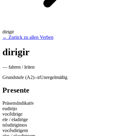
dirigir
←
Zurück zu allen Verben
dirigir
—
fahren / leiten
Grundstufe (A2)
-
-ir
Unregelmäßig
Presente
Präsens
Indikativ
eu
dirijo
você
dirige
ele / ela
dirige
nós
dirigimos
vocês
dirigem
eles / elas
dirigem