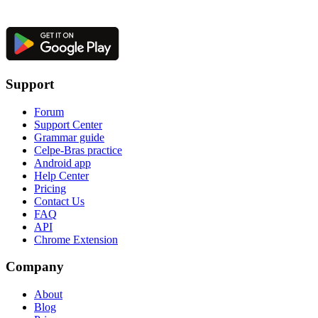
Support
Forum
Support Center
Grammar guide
Celpe-Bras practice
Android app
Help Center
Pricing
Contact Us
FAQ
API
Chrome Extension
Company
About
Blog