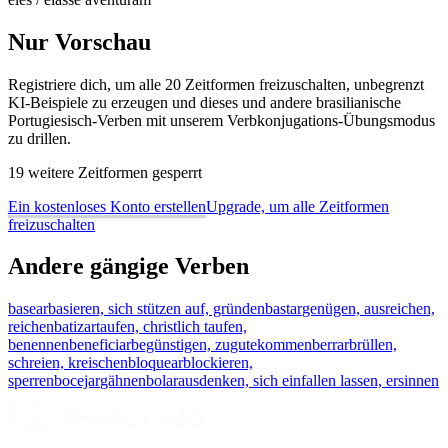
Nur Vorschau
Registriere dich, um alle 20 Zeitformen freizuschalten, unbegrenzt
KI-Beispiele zu erzeugen und dieses und andere brasilianische
Portugiesisch-Verben mit unserem Verbkonjugations-Übungsmodus
zu drillen.
19 weitere Zeitformen gesperrt
Ein kostenloses Konto erstellen
Upgrade, um alle Zeitformen
freizuschalten
Andere gängige Verben
basear
basieren, sich stützen auf, gründen
bastar
genügen, ausreichen,
reichen
batizar
taufen, christlich taufen,
benennen
beneficiar
begünstigen, zugutekommen
berrar
brüllen,
schreien, kreischen
bloquear
blockieren,
sperren
bocejar
gähnen
bolar
ausdenken, sich einfallen lassen, ersinnen