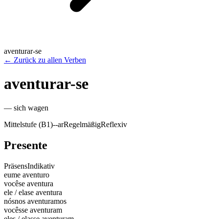
aventurar-se
←
Zurück zu allen Verben
aventurar-se
—
sich wagen
Mittelstufe (B1)
-
-ar
Regelmäßig
Reflexiv
Presente
Präsens
Indikativ
eu
me aventuro
você
se aventura
ele / ela
se aventura
nós
nos aventuramos
vocês
se aventuram
eles / elas
se aventuram