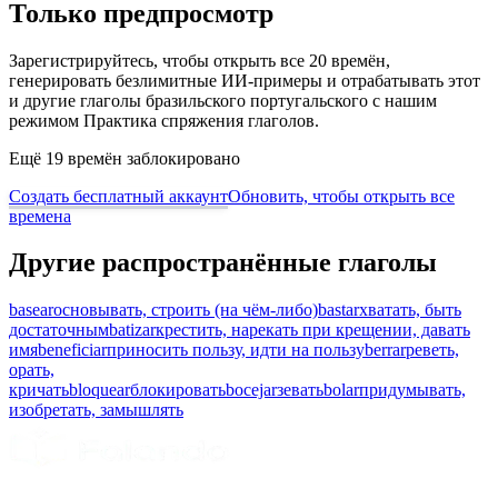
Только предпросмотр
Зарегистрируйтесь, чтобы открыть все 20 времён,
генерировать безлимитные ИИ-примеры и отрабатывать этот
и другие глаголы бразильского португальского с нашим
режимом Практика спряжения глаголов.
Ещё 19 времён заблокировано
Создать бесплатный аккаунт
Обновить, чтобы открыть все
времена
Другие распространённые глаголы
basear
основывать, строить (на чём-либо)
bastar
хватать, быть
достаточным
batizar
крестить, нарекать при крещении, давать
имя
beneficiar
приносить пользу, идти на пользу
berrar
реветь,
орать,
кричать
bloquear
блокировать
bocejar
зевать
bolar
придумывать,
изобретать, замышлять