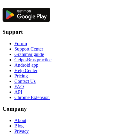
Support
Forum
Support Center
Grammar guide
Celpe-Bras practice
Android app
Help Center
Pricing
Contact Us
FAQ
API
Chrome Extension
Company
About
Blog
Privacy