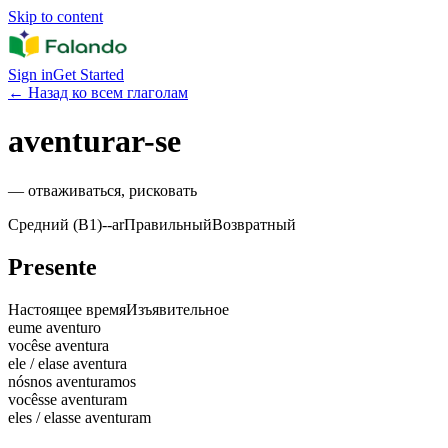
Skip to content
Sign in
Get Started
←
Назад ко всем глаголам
aventurar-se
—
отваживаться, рисковать
Средний (B1)
-
-ar
Правильный
Возвратный
Presente
Настоящее время
Изъявительное
eu
me aventuro
você
se aventura
ele / ela
se aventura
nós
nos aventuramos
vocês
se aventuram
eles / elas
se aventuram