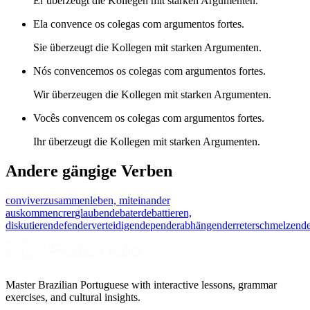
Er überzeugt die Kollegen mit starken Argumenten.
Ela convence os colegas com argumentos fortes.
Sie überzeugt die Kollegen mit starken Argumenten.
Nós convencemos os colegas com argumentos fortes.
Wir überzeugen die Kollegen mit starken Argumenten.
Vocês convencem os colegas com argumentos fortes.
Ihr überzeugt die Kollegen mit starken Argumenten.
Andere gängige Verben
conviver
zusammenleben, miteinander
auskommen
crer
glauben
debater
debattieren,
diskutieren
defender
verteidigen
depender
abhängen
derreter
schmelzen
d
Master Brazilian Portuguese with interactive lessons, grammar
exercises, and cultural insights.