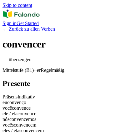
Skip to content
Sign in
Get Started
←
Zurück zu allen Verben
convencer
—
überzeugen
Mittelstufe (B1)
-
-er
Regelmäßig
Presente
Präsens
Indikativ
eu
convenço
você
convence
ele / ela
convence
nós
convencemos
vocês
convencem
eles / elas
convencem