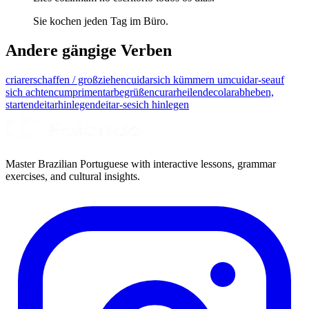
Sie kochen jeden Tag im Büro.
Andere gängige Verben
criar
erschaffen / großziehen
cuidar
sich kümmern um
cuidar-se
auf
sich achten
cumprimentar
begrüßen
curar
heilen
decolar
abheben,
starten
deitar
hinlegen
deitar-se
sich hinlegen
Master Brazilian Portuguese with interactive lessons, grammar
exercises, and cultural insights.