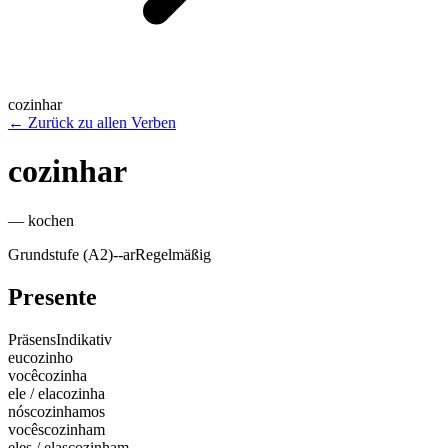
cozinhar
←
Zurück zu allen Verben
cozinhar
—
kochen
Grundstufe (A2)
-
-ar
Regelmäßig
Presente
Präsens
Indikativ
eu
cozinho
você
cozinha
ele / ela
cozinha
nós
cozinhamos
vocês
cozinham
eles / elas
cozinham