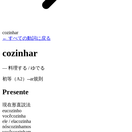
cozinhar
←
すべての動詞に戻る
cozinhar
—
料理する / ゆでる
初等（A2）
-
-ar
規則
Presente
現在形
直説法
eu
cozinho
você
cozinha
ele / ela
cozinha
nós
cozinhamos
vocês
cozinham