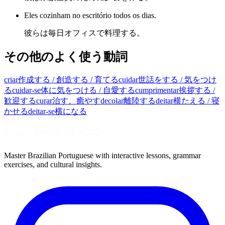
Eles cozinham no escritório todos os dias.
彼らは毎日オフィスで料理する。
その他のよく使う動詞
criar
作成する / 創造する / 育てる
cuidar
世話をする / 気をつけ
る
cuidar-se
体に気をつける / 自愛する
cumprimentar
挨拶する /
歓迎する
curar
治す、癒やす
decolar
離陸する
deitar
横たえる / 寝
かせる
deitar-se
横になる
Master Brazilian Portuguese with interactive lessons, grammar
exercises, and cultural insights.