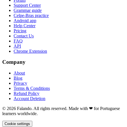
Forum
Support Center
Grammar guide
Celpe-Bras practice
Android app
Help Center
Pricing
Contact Us
FAQ
API
Chrome Extension
Company
About
Blog
Privacy
Terms & Conditions
Refund Policy
Account Deletion
© 2026 Falando. All rights reserved. Made with ❤ for Portuguese
learners worldwide.
Cookie settings