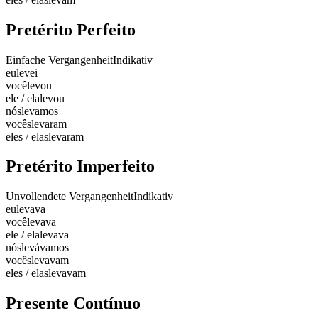
Pretérito Perfeito
Einfache Vergangenheit
Indikativ
eu
levei
você
levou
ele / ela
levou
nós
levamos
vocês
levaram
eles / elas
levaram
Pretérito Imperfeito
Unvollendete Vergangenheit
Indikativ
eu
levava
você
levava
ele / ela
levava
nós
levávamos
vocês
levavam
eles / elas
levavam
Presente Contínuo