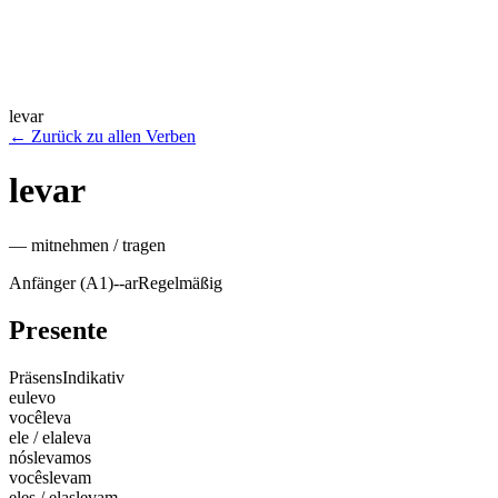
levar
←
Zurück zu allen Verben
levar
—
mitnehmen / tragen
Anfänger (A1)
-
-ar
Regelmäßig
Presente
Präsens
Indikativ
eu
levo
você
leva
ele / ela
leva
nós
levamos
vocês
levam
eles / elas
levam