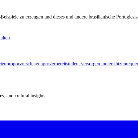
KI-Beispiele zu erzeugen und dieses und andere brasilianische Portugi
alten
eien
propor
vorschlagen
prover
bereitstellen, versorgen, unterstützen
requer
s, and cultural insights.