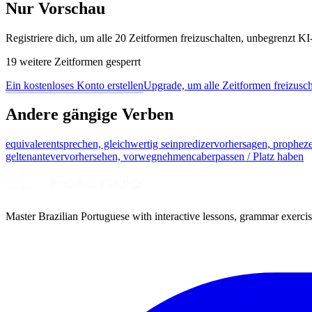
Nur Vorschau
Registriere dich, um alle 20 Zeitformen freizuschalten, unbegrenzt 
19 weitere Zeitformen gesperrt
Ein kostenloses Konto erstellen
Upgrade, um alle Zeitformen freizusch
Andere gängige Verben
equivaler
entsprechen, gleichwertig sein
predizer
vorhersagen, prophez
gelten
antever
vorhersehen, vorwegnehmen
caber
passen / Platz haben
Master Brazilian Portuguese with interactive lessons, grammar exercise