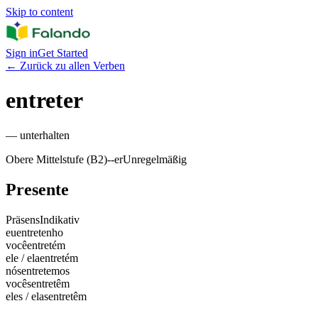
Skip to content
Sign in
Get Started
←
Zurück zu allen Verben
entreter
—
unterhalten
Obere Mittelstufe (B2)
-
-er
Unregelmäßig
Presente
Präsens
Indikativ
eu
entretenho
você
entretém
ele / ela
entretém
nós
entretemos
vocês
entretêm
eles / elas
entretêm