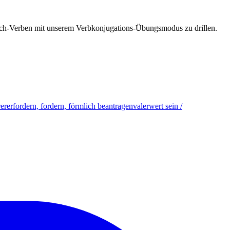
esisch-Verben mit unserem Verbkonjugations-Übungsmodus zu drillen.
er
erfordern, fordern, förmlich beantragen
valer
wert sein /