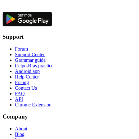
Support
Forum
Support Center
Grammar guide
Celpe-Bras practice
Android app
Help Center
Pricing
Contact Us
FAQ
API
Chrome Extension
Company
About
Blog