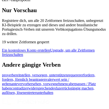
Nur Vorschau
Registriere dich, um alle 20 Zeitformen freizuschalten, unbegrenzt
KI-Beispiele zu erzeugen und dieses und andere brasilianische
Portugiesisch-Verben mit unserem Verbkonjugations-Übungsmodus
zu drillen.
19 weitere Zeitformen gesperrt
Ein kostenloses Konto erstellen
Upgrade, um alle Zeitformen
freizuschalten
Andere gängige Verben
prover
bereitstellen, versorgen, unterstützen
requerer
erfordern,
fordern, förmlich beantragen
valer
wert sein /
gelten
antever
vorhersehen, vorwegnehmen
caber
passen / Platz
haben
contradizer
widersprechen
desfazer
rückgängig machen,
auflösen, lösen
entreter
unterhalten