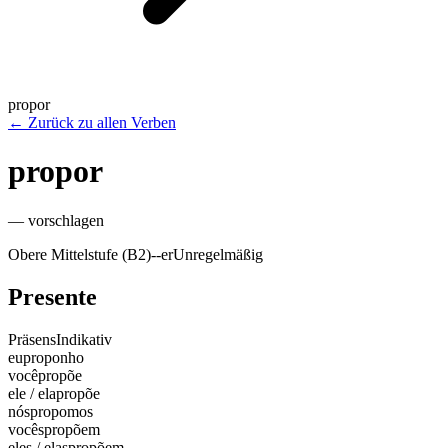
propor
←
Zurück zu allen Verben
propor
—
vorschlagen
Obere Mittelstufe (B2)
-
-er
Unregelmäßig
Presente
Präsens
Indikativ
eu
proponho
você
propõe
ele / ela
propõe
nós
propomos
vocês
propõem
eles / elas
propõem