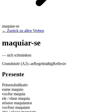
maquiar-se
←
Zurück zu allen Verben
maquiar-se
—
sich schminken
Grundstufe (A2)
-
-ar
Regelmäßig
Reflexiv
Presente
Präsens
Indikativ
eu
me maquio
você
se maquia
ele / ela
se maquia
nós
nos maquiamos
vocês
se maquiam
eles / elas
se maquiam