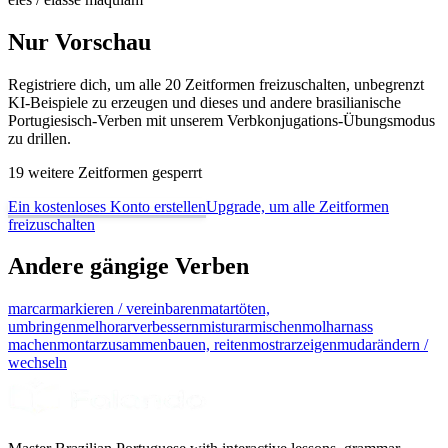
Nur Vorschau
Registriere dich, um alle 20 Zeitformen freizuschalten, unbegrenzt
KI-Beispiele zu erzeugen und dieses und andere brasilianische
Portugiesisch-Verben mit unserem Verbkonjugations-Übungsmodus
zu drillen.
19 weitere Zeitformen gesperrt
Ein kostenloses Konto erstellen
Upgrade, um alle Zeitformen
freizuschalten
Andere gängige Verben
marcar
markieren / vereinbaren
matar
töten,
umbringen
melhorar
verbessern
misturar
mischen
molhar
nass
machen
montar
zusammenbauen, reiten
mostrar
zeigen
mudar
ändern /
wechseln