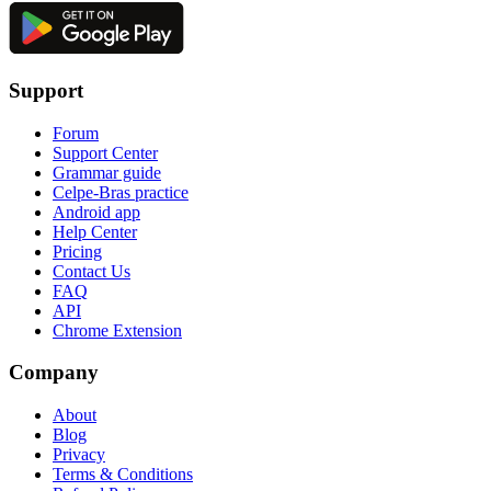
Support
Forum
Support Center
Grammar guide
Celpe-Bras practice
Android app
Help Center
Pricing
Contact Us
FAQ
API
Chrome Extension
Company
About
Blog
Privacy
Terms & Conditions