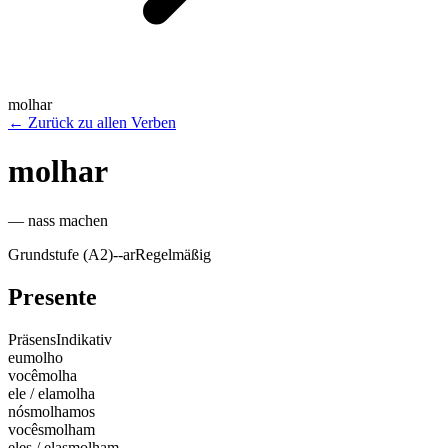
molhar
←
Zurück zu allen Verben
molhar
—
nass machen
Grundstufe (A2)
-
-ar
Regelmäßig
Presente
Präsens
Indikativ
eu
molho
você
molha
ele / ela
molha
nós
molhamos
vocês
molham
eles / elas
molham