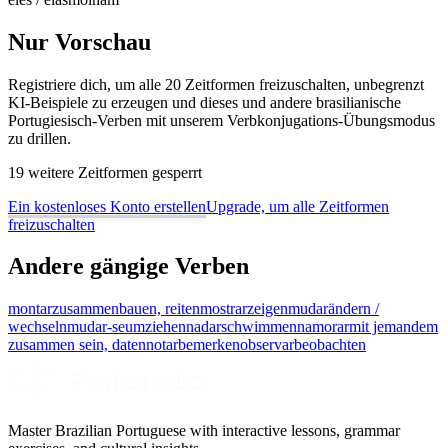
Nur Vorschau
Registriere dich, um alle 20 Zeitformen freizuschalten, unbegrenzt
KI-Beispiele zu erzeugen und dieses und andere brasilianische
Portugiesisch-Verben mit unserem Verbkonjugations-Übungsmodus
zu drillen.
19 weitere Zeitformen gesperrt
Ein kostenloses Konto erstellen
Upgrade, um alle Zeitformen
freizuschalten
Andere gängige Verben
montar
zusammenbauen, reiten
mostrar
zeigen
mudar
ändern /
wechseln
mudar-se
umziehen
nadar
schwimmen
namorar
mit jemandem
zusammen sein, daten
notar
bemerken
observar
beobachten
Master Brazilian Portuguese with interactive lessons, grammar