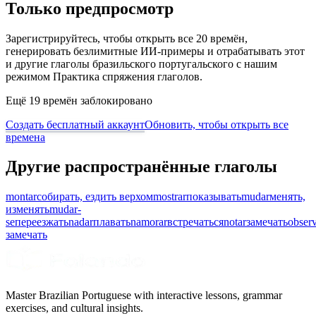
Только предпросмотр
Зарегистрируйтесь, чтобы открыть все 20 времён,
генерировать безлимитные ИИ-примеры и отрабатывать этот
и другие глаголы бразильского португальского с нашим
режимом Практика спряжения глаголов.
Ещё 19 времён заблокировано
Создать бесплатный аккаунт
Обновить, чтобы открыть все
времена
Другие распространённые глаголы
montar
собирать, ездить верхом
mostrar
показывать
mudar
менять,
изменять
mudar-
se
переезжать
nadar
плавать
namorar
встречаться
notar
замечать
obser
замечать
Master Brazilian Portuguese with interactive lessons, grammar
exercises, and cultural insights.