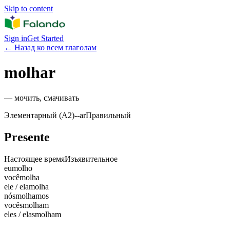
Skip to content
Sign in
Get Started
←
Назад ко всем глаголам
molhar
—
мочить, смачивать
Элементарный (A2)
-
-ar
Правильный
Presente
Настоящее время
Изъявительное
eu
molho
você
molha
ele / ela
molha
nós
molhamos
vocês
molham
eles / elas
molham