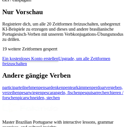
Nur Vorschau
Registriere dich, um alle 20 Zeitformen freizuschalten, unbegrenzt
KI-Beispiele zu erzeugen und dieses und andere brasilianische
Portugiesisch-Verben mit unserem Verbkonjugations-Übungsmodus
zu drillen.
19 weitere Zeitformen gesperrt
Ein kostenloses Konto erstellen
Upgrade, um alle Zeitformen
freizuschalten
Andere gängige Verben
participar
teilnehmen
pensar
denken
pentear
kämmen
perdoar
vergeben,
verzeihen
pesar
wiegen
pescar
angeln, fischen
pesquisar
recherchieren /
forschen
picar
schneiden, stechen
Master Brazilian Portuguese with interactive lessons, grammar