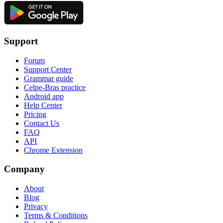
Support
Forum
Support Center
Grammar guide
Celpe-Bras practice
Android app
Help Center
Pricing
Contact Us
FAQ
API
Chrome Extension
Company
About
Blog
Privacy
Terms & Conditions