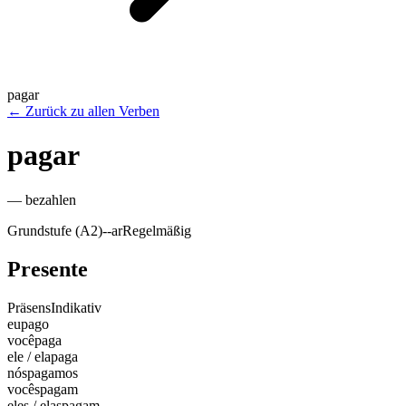
pagar
←
Zurück zu allen Verben
pagar
—
bezahlen
Grundstufe (A2)
-
-ar
Regelmäßig
Presente
Präsens
Indikativ
eu
pago
você
paga
ele / ela
paga
nós
pagamos
vocês
pagam
eles / elas
pagam