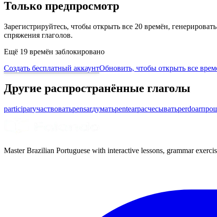
Только предпросмотр
Зарегистрируйтесь, чтобы открыть все 20 времён, генерирова
спряжения глаголов.
Ещё 19 времён заблокировано
Создать бесплатный аккаунт
Обновить, чтобы открыть все врем
Другие распространённые глаголы
participar
участвовать
pensar
думать
pentear
расчесывать
perdoar
про
Master Brazilian Portuguese with interactive lessons, grammar exercise