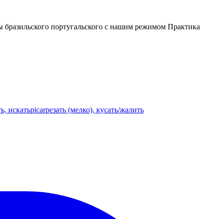
лы бразильского португальского с нашим режимом Практика
ь, искать
picar
резать (мелко), кусать/жалить