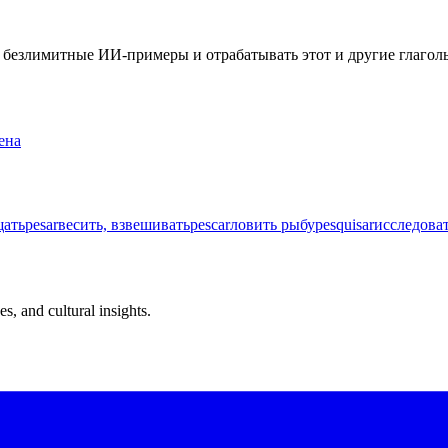
ть безлимитные ИИ-примеры и отрабатывать этот и другие глаго
ена
щать
pesar
весить, взвешивать
pescar
ловить рыбу
pesquisar
исследоват
s, and cultural insights.