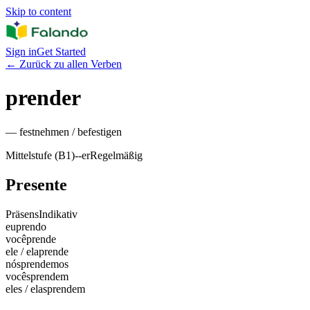
Skip to content
Sign in
Get Started
←
Zurück zu allen Verben
prender
—
festnehmen / befestigen
Mittelstufe (B1)
-
-er
Regelmäßig
Presente
Präsens
Indikativ
eu
prendo
você
prende
ele / ela
prende
nós
prendemos
vocês
prendem
eles / elas
prendem