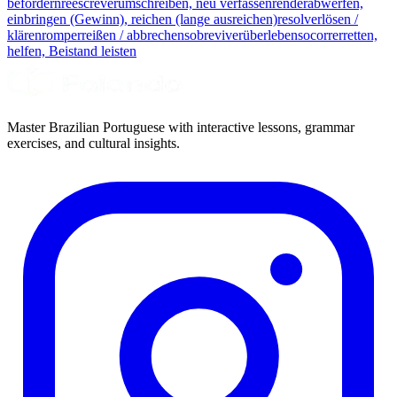
befördern
reescrever
umschreiben, neu verfassen
render
abwerfen,
einbringen (Gewinn), reichen (lange ausreichen)
resolver
lösen /
klären
romper
reißen / abbrechen
sobreviver
überleben
socorrer
retten,
helfen, Beistand leisten
Master Brazilian Portuguese with interactive lessons, grammar
exercises, and cultural insights.