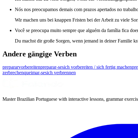
Nós nos preocupamos demais com prazos apertados no trabalh
Wir machen uns bei knappen Fristen bei der Arbeit zu viele So
Você se preocupa muito sempre que alguém da família fica doe
Du machst dir große Sorgen, wenn jemand in deiner Familie kr
Andere gängige Verben
preparar
vorbereiten
preparar-se
sich vorbereiten / sich fertig machen
pre
zerbrechen
queimar-se
sich verbrennen
Master Brazilian Portuguese with interactive lessons, grammar exercise