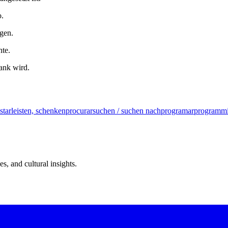
o.
rgen.
nte.
ank wird.
star
leisten, schenken
procurar
suchen / suchen nach
programar
programmi
s, and cultural insights.