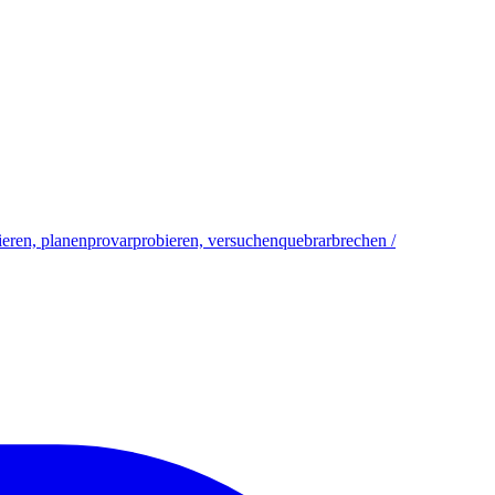
eren, planen
provar
probieren, versuchen
quebrar
brechen /