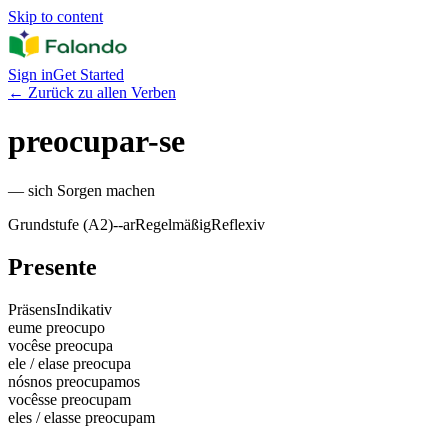
Skip to content
Sign in
Get Started
←
Zurück zu allen Verben
preocupar-se
—
sich Sorgen machen
Grundstufe (A2)
-
-ar
Regelmäßig
Reflexiv
Presente
Präsens
Indikativ
eu
me preocupo
você
se preocupa
ele / ela
se preocupa
nós
nos preocupamos
vocês
se preocupam
eles / elas
se preocupam