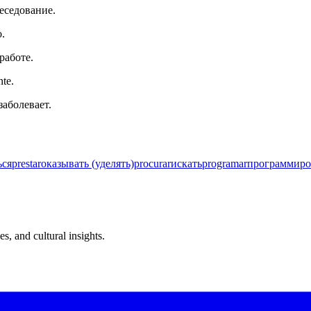
еседование.
o.
работе.
nte.
заболевает.
ься
prestar
оказывать (уделять)
procurar
искать
programar
программиро
s, and cultural insights.