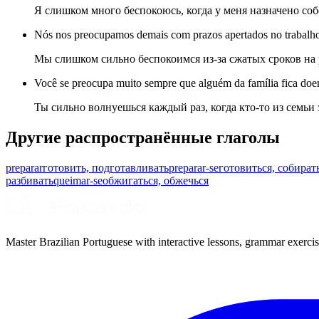
Я слишком много беспокоюсь, когда у меня назначено соб
Nós nos preocupamos demais com prazos apertados no trabalh
Мы слишком сильно беспокоимся из-за сжатых сроков на 
Você se preocupa muito sempre que alguém da família fica doe
Ты сильно волнуешься каждый раз, когда кто-то из семьи 
Другие распространённые глаголы
preparar
готовить, подготавливать
preparar-se
готовиться, собират
разбивать
queimar-se
обжигаться, обжечься
Master Brazilian Portuguese with interactive lessons, grammar exercise