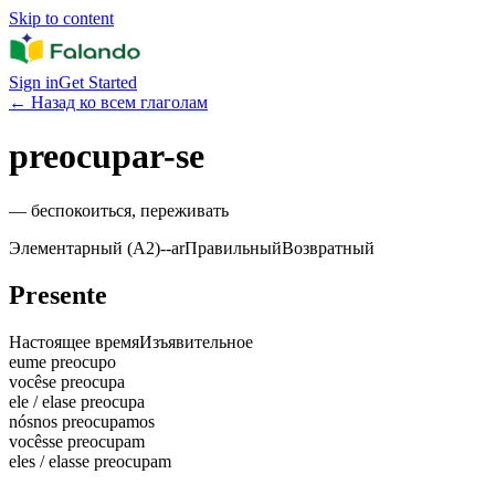
Skip to content
Sign in
Get Started
←
Назад ко всем глаголам
preocupar-se
—
беспокоиться, переживать
Элементарный (A2)
-
-ar
Правильный
Возвратный
Presente
Настоящее время
Изъявительное
eu
me preocupo
você
se preocupa
ele / ela
se preocupa
nós
nos preocupamos
vocês
se preocupam
eles / elas
se preocupam