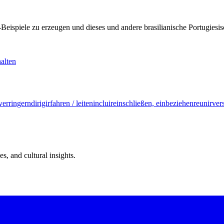
KI-Beispiele zu erzeugen und dieses und andere brasilianische Portugi
alten
verringern
dirigir
fahren / leiten
incluir
einschließen, einbeziehen
reunir
ver
s, and cultural insights.