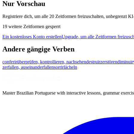
Nur Vorschau
Registriere dich, um alle 20 Zeitformen freizuschalten, unbegrenzt 
19 weitere Zeitformen gesperrt
Ein kostenloses Konto erstellen
Upgrade, um alle Zeitformen freizusch
Andere gängige Verben
conferir
überprüfen, kontrollieren, nachsehen
destruir
zerstören
diminuir
zerfallen, auseinanderfallen
sorrir
lächeln
Master Brazilian Portuguese with interactive lessons, grammar exercise