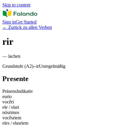
Skip to content
Sign in
Get Started
←
Zurück zu allen Verben
rir
—
lachen
Grundstufe (A2)
-
-ir
Unregelmäßig
Presente
Präsens
Indikativ
eu
rio
você
ri
ele / ela
ri
nós
rimos
vocês
riem
eles / elas
riem