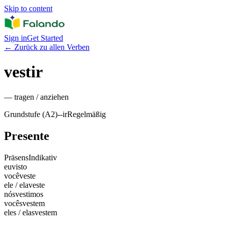
Skip to content
Sign in
Get Started
←
Zurück zu allen Verben
vestir
—
tragen / anziehen
Grundstufe (A2)
-
-ir
Regelmäßig
Presente
Präsens
Indikativ
eu
visto
você
veste
ele / ela
veste
nós
vestimos
vocês
vestem
eles / elas
vestem