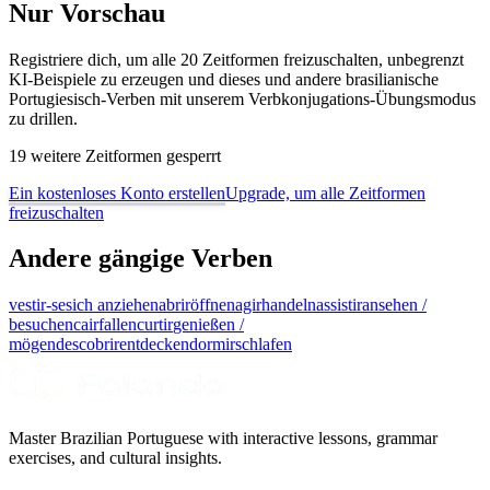
Nur Vorschau
Registriere dich, um alle 20 Zeitformen freizuschalten, unbegrenzt
KI-Beispiele zu erzeugen und dieses und andere brasilianische
Portugiesisch-Verben mit unserem Verbkonjugations-Übungsmodus
zu drillen.
19 weitere Zeitformen gesperrt
Ein kostenloses Konto erstellen
Upgrade, um alle Zeitformen
freizuschalten
Andere gängige Verben
vestir-se
sich anziehen
abrir
öffnen
agir
handeln
assistir
ansehen /
besuchen
cair
fallen
curtir
genießen /
mögen
descobrir
entdecken
dormir
schlafen
Master Brazilian Portuguese with interactive lessons, grammar
exercises, and cultural insights.