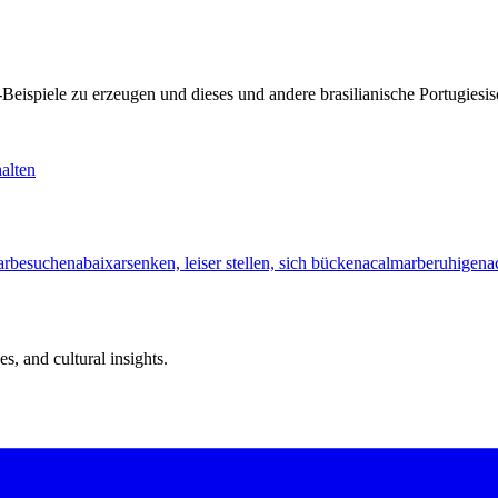
KI-Beispiele zu erzeugen und dieses und andere brasilianische Portugi
alten
ar
besuchen
abaixar
senken, leiser stellen, sich bücken
acalmar
beruhigen
a
s, and cultural insights.