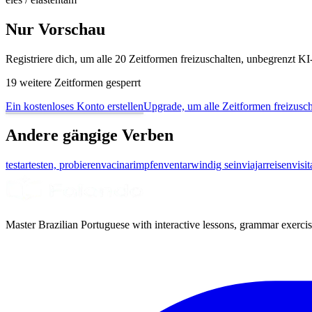
Nur Vorschau
Registriere dich, um alle 20 Zeitformen freizuschalten, unbegrenzt 
19 weitere Zeitformen gesperrt
Ein kostenloses Konto erstellen
Upgrade, um alle Zeitformen freizusch
Andere gängige Verben
testar
testen, probieren
vacinar
impfen
ventar
windig sein
viajar
reisen
visit
Master Brazilian Portuguese with interactive lessons, grammar exercise