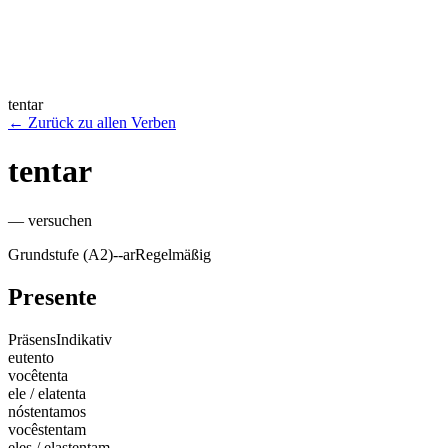
tentar
←
Zurück zu allen Verben
tentar
—
versuchen
Grundstufe (A2)
-
-ar
Regelmäßig
Presente
Präsens
Indikativ
eu
tento
você
tenta
ele / ela
tenta
nós
tentamos
vocês
tentam
eles / elas
tentam