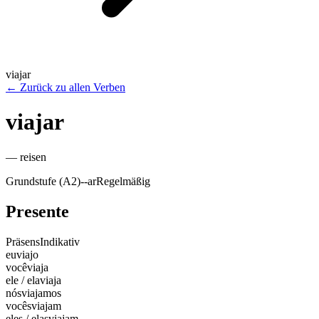
viajar
←
Zurück zu allen Verben
viajar
—
reisen
Grundstufe (A2)
-
-ar
Regelmäßig
Presente
Präsens
Indikativ
eu
viajo
você
viaja
ele / ela
viaja
nós
viajamos
vocês
viajam
eles / elas
viajam