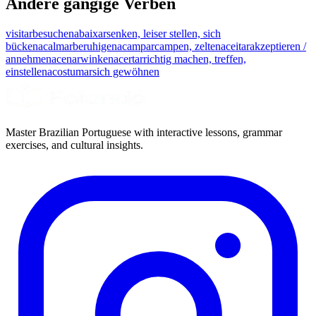
Andere gängige Verben
visitar
besuchen
abaixar
senken, leiser stellen, sich
bücken
acalmar
beruhigen
acampar
campen, zelten
aceitar
akzeptieren /
annehmen
acenar
winken
acertar
richtig machen, treffen,
einstellen
acostumar
sich gewöhnen
Master Brazilian Portuguese with interactive lessons, grammar
exercises, and cultural insights.