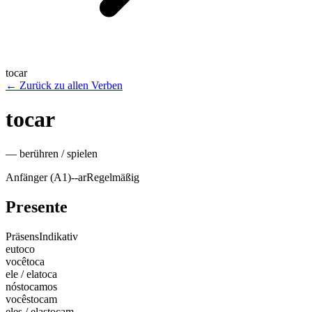
tocar
←
Zurück zu allen Verben
tocar
—
berühren / spielen
Anfänger (A1)
-
-ar
Regelmäßig
Presente
Präsens
Indikativ
eu
toco
você
toca
ele / ela
toca
nós
tocamos
vocês
tocam
eles / elas
tocam