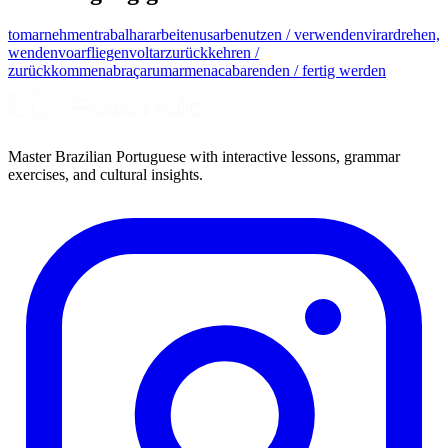
tomar
nehmen
trabalhar
arbeiten
usar
benutzen / verwenden
virar
drehen,
wenden
voar
fliegen
voltar
zurückkehren /
zurückkommen
abraçar
umarmen
acabar
enden / fertig werden
Master Brazilian Portuguese with interactive lessons, grammar
exercises, and cultural insights.