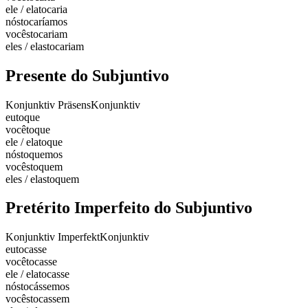
ele / ela
tocaria
nós
tocaríamos
vocês
tocariam
eles / elas
tocariam
Presente do Subjuntivo
Konjunktiv Präsens
Konjunktiv
eu
toque
você
toque
ele / ela
toque
nós
toquemos
vocês
toquem
eles / elas
toquem
Pretérito Imperfeito do Subjuntivo
Konjunktiv Imperfekt
Konjunktiv
eu
tocasse
você
tocasse
ele / ela
tocasse
nós
tocássemos
vocês
tocassem