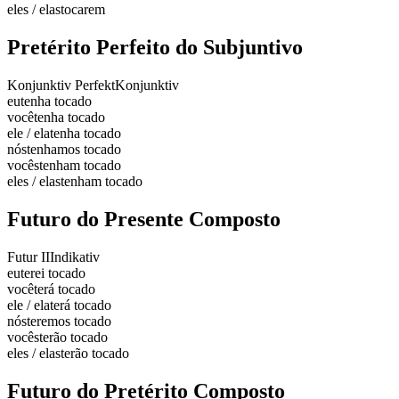
eles / elas
tocarem
Pretérito Perfeito do Subjuntivo
Konjunktiv Perfekt
Konjunktiv
eu
tenha tocado
você
tenha tocado
ele / ela
tenha tocado
nós
tenhamos tocado
vocês
tenham tocado
eles / elas
tenham tocado
Futuro do Presente Composto
Futur II
Indikativ
eu
terei tocado
você
terá tocado
ele / ela
terá tocado
nós
teremos tocado
vocês
terão tocado
eles / elas
terão tocado
Futuro do Pretérito Composto