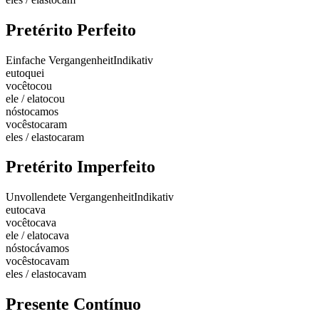
Pretérito Perfeito
Einfache Vergangenheit
Indikativ
eu
toquei
você
tocou
ele / ela
tocou
nós
tocamos
vocês
tocaram
eles / elas
tocaram
Pretérito Imperfeito
Unvollendete Vergangenheit
Indikativ
eu
tocava
você
tocava
ele / ela
tocava
nós
tocávamos
vocês
tocavam
eles / elas
tocavam
Presente Contínuo