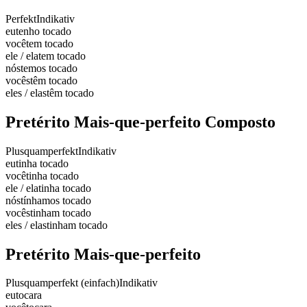
Perfekt
Indikativ
eu
tenho tocado
você
tem tocado
ele / ela
tem tocado
nós
temos tocado
vocês
têm tocado
eles / elas
têm tocado
Pretérito Mais-que-perfeito Composto
Plusquamperfekt
Indikativ
eu
tinha tocado
você
tinha tocado
ele / ela
tinha tocado
nós
tínhamos tocado
vocês
tinham tocado
eles / elas
tinham tocado
Pretérito Mais-que-perfeito
Plusquamperfekt (einfach)
Indikativ
eu
tocara