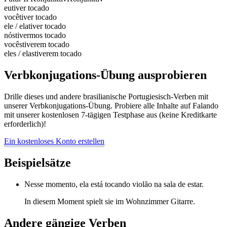
eu
tiver tocado
você
tiver tocado
ele / ela
tiver tocado
nós
tivermos tocado
vocês
tiverem tocado
eles / elas
tiverem tocado
Verbkonjugations-Übung ausprobieren
Drille dieses und andere brasilianische Portugiesisch-Verben mit
unserer Verbkonjugations-Übung. Probiere alle Inhalte auf Falando
mit unserer kostenlosen 7-tägigen Testphase aus (keine Kreditkarte
erforderlich)!
Ein kostenloses Konto erstellen
Beispielsätze
Nesse momento, ela está tocando violão na sala de estar.
In diesem Moment spielt sie im Wohnzimmer Gitarre.
Andere gängige Verben