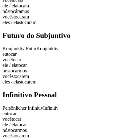
você
tocara
ele / ela
tocara
nós
tocáramos
vocês
tocaram
eles / elas
tocaram
Futuro do Subjuntivo
Konjunktiv Futur
Konjunktiv
eu
tocar
você
tocar
ele / ela
tocar
nós
tocarmos
vocês
tocarem
eles / elas
tocarem
Infinitivo Pessoal
Persönlicher Infinitiv
Infinitiv
eu
tocar
você
tocar
ele / ela
tocar
nós
tocarmos
vocês
tocarem