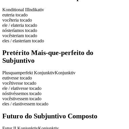
Konditional II
Indikativ
eu
teria tocado
você
teria tocado
ele / ela
teria tocado
nós
teríamos tocado
vocês
teriam tocado
eles / elas
teriam tocado
Pretérito Mais-que-perfeito do
Subjuntivo
Plusquamperfekt Konjunktiv
Konjunktiv
eu
tivesse tocado
você
tivesse tocado
ele / ela
tivesse tocado
nós
tivéssemos tocado
vocês
tivessem tocado
eles / elas
tivessem tocado
Futuro do Subjuntivo Composto
Futur II Konjunktiv
Konjunktiv