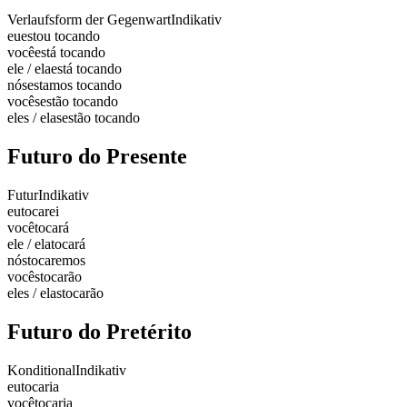
Verlaufsform der Gegenwart
Indikativ
eu
estou tocando
você
está tocando
ele / ela
está tocando
nós
estamos tocando
vocês
estão tocando
eles / elas
estão tocando
Futuro do Presente
Futur
Indikativ
eu
tocarei
você
tocará
ele / ela
tocará
nós
tocaremos
vocês
tocarão
eles / elas
tocarão
Futuro do Pretérito
Konditional
Indikativ
eu
tocaria
você
tocaria