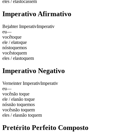
eles / elas
tocassem
Imperativo Afirmativo
Bejahter Imperativ
Imperativ
eu
—
você
toque
ele / ela
toque
nós
toquemos
vocês
toquem
eles / elas
toquem
Imperativo Negativo
Verneinter Imperativ
Imperativ
eu
—
você
não toque
ele / ela
não toque
nós
não toquemos
vocês
não toquem
eles / elas
não toquem
Pretérito Perfeito Composto