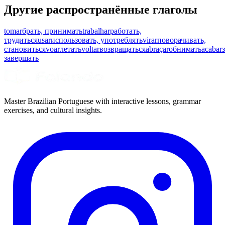
Другие распространённые глаголы
tomar
брать, принимать
trabalhar
работать,
трудиться
usar
использовать, употреблять
virar
поворачивать,
становиться
voar
летать
voltar
возвращаться
abraçar
обнимать
acabar
завершать
Master Brazilian Portuguese with interactive lessons, grammar
exercises, and cultural insights.