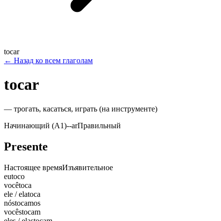
tocar
←
Назад ко всем глаголам
tocar
—
трогать, касаться, играть (на инструменте)
Начинающий (A1)
-
-ar
Правильный
Presente
Настоящее время
Изъявительное
eu
toco
você
toca
ele / ela
toca
nós
tocamos
vocês
tocam
eles / elas
tocam