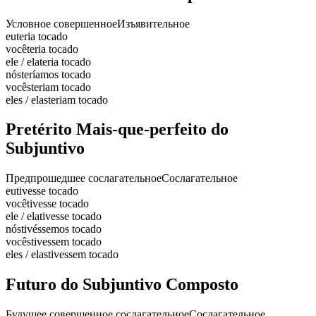
Условное совершенное
Изъявительное
eu
teria tocado
você
teria tocado
ele / ela
teria tocado
nós
teríamos tocado
vocês
teriam tocado
eles / elas
teriam tocado
Pretérito Mais-que-perfeito do
Subjuntivo
Предпрошедшее сослагательное
Сослагательное
eu
tivesse tocado
você
tivesse tocado
ele / ela
tivesse tocado
nós
tivéssemos tocado
vocês
tivessem tocado
eles / elas
tivessem tocado
Futuro do Subjuntivo Composto
Будущее совершенное сослагательное
Сослагательное