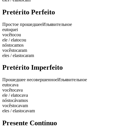
Pretérito Perfeito
Простое прошедшее
Изъявительное
eu
toquei
você
tocou
ele / ela
tocou
nós
tocamos
vocês
tocaram
eles / elas
tocaram
Pretérito Imperfeito
Прошедшее несовершенное
Изъявительное
eu
tocava
você
tocava
ele / ela
tocava
nós
tocávamos
vocês
tocavam
eles / elas
tocavam
Presente Contínuo