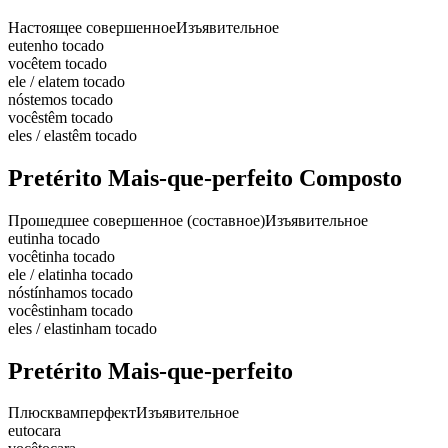
Настоящее совершенное
Изъявительное
eu
tenho tocado
você
tem tocado
ele / ela
tem tocado
nós
temos tocado
vocês
têm tocado
eles / elas
têm tocado
Pretérito Mais-que-perfeito Composto
Прошедшее совершенное (составное)
Изъявительное
eu
tinha tocado
você
tinha tocado
ele / ela
tinha tocado
nós
tínhamos tocado
vocês
tinham tocado
eles / elas
tinham tocado
Pretérito Mais-que-perfeito
Плюсквамперфект
Изъявительное
eu
tocara