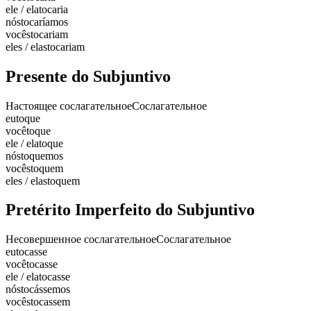
ele / ela
tocaria
nós
tocaríamos
vocês
tocariam
eles / elas
tocariam
Presente do Subjuntivo
Настоящее сослагательное
Сослагательное
eu
toque
você
toque
ele / ela
toque
nós
toquemos
vocês
toquem
eles / elas
toquem
Pretérito Imperfeito do Subjuntivo
Несовершенное сослагательное
Сослагательное
eu
tocasse
você
tocasse
ele / ela
tocasse
nós
tocássemos
vocês
tocassem