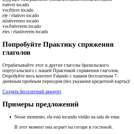
eu
tiver tocado
você
tiver tocado
ele / ela
tiver tocado
nós
tivermos tocado
vocês
tiverem tocado
eles / elas
tiverem tocado
Попробуйте Практику спряжения
глаголов
Отрабатывайте этот и другие глаголы бразильского
португальского с нашей Практикой спряжения глаголов.
Опробуйте весь контент Falando с нашим бесплатным 7-
дневным пробным периодом (без указания кредитной карты)!
Создать бесплатный аккаунт
Примеры предложений
Nesse momento, ela está tocando violão na sala de estar.
В этот момент она играет на гитаре в гостиной.