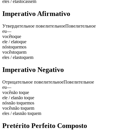
eles / elas
tocassem
Imperativo Afirmativo
Утвердительное повелительное
Повелительное
eu
—
você
toque
ele / ela
toque
nós
toquemos
vocês
toquem
eles / elas
toquem
Imperativo Negativo
Отрицательное повелительное
Повелительное
eu
—
você
não toque
ele / ela
não toque
nós
não toquemos
vocês
não toquem
eles / elas
não toquem
Pretérito Perfeito Composto