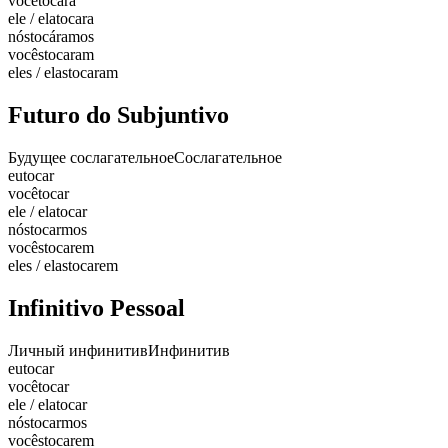
você
tocara
ele / ela
tocara
nós
tocáramos
vocês
tocaram
eles / elas
tocaram
Futuro do Subjuntivo
Будущее сослагательное
Сослагательное
eu
tocar
você
tocar
ele / ela
tocar
nós
tocarmos
vocês
tocarem
eles / elas
tocarem
Infinitivo Pessoal
Личный инфинитив
Инфинитив
eu
tocar
você
tocar
ele / ela
tocar
nós
tocarmos
vocês
tocarem