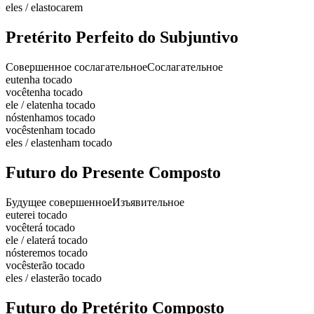
eles / elas
tocarem
Pretérito Perfeito do Subjuntivo
Совершенное сослагательное
Сослагательное
eu
tenha tocado
você
tenha tocado
ele / ela
tenha tocado
nós
tenhamos tocado
vocês
tenham tocado
eles / elas
tenham tocado
Futuro do Presente Composto
Будущее совершенное
Изъявительное
eu
terei tocado
você
terá tocado
ele / ela
terá tocado
nós
teremos tocado
vocês
terão tocado
eles / elas
terão tocado
Futuro do Pretérito Composto