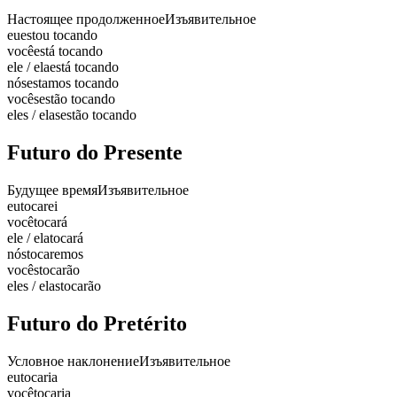
Настоящее продолженное
Изъявительное
eu
estou tocando
você
está tocando
ele / ela
está tocando
nós
estamos tocando
vocês
estão tocando
eles / elas
estão tocando
Futuro do Presente
Будущее время
Изъявительное
eu
tocarei
você
tocará
ele / ela
tocará
nós
tocaremos
vocês
tocarão
eles / elas
tocarão
Futuro do Pretérito
Условное наклонение
Изъявительное
eu
tocaria
você
tocaria