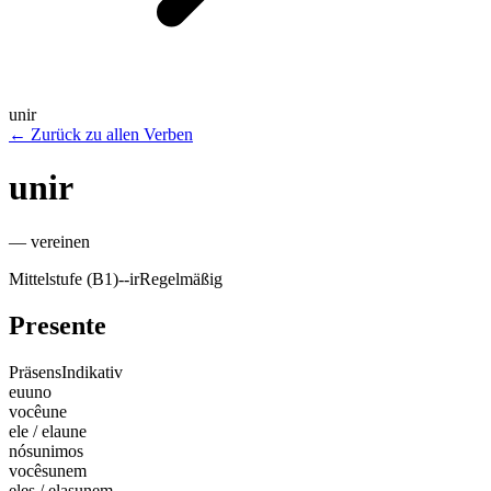
unir
←
Zurück zu allen Verben
unir
—
vereinen
Mittelstufe (B1)
-
-ir
Regelmäßig
Presente
Präsens
Indikativ
eu
uno
você
une
ele / ela
une
nós
unimos
vocês
unem
eles / elas
unem