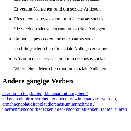
Er vereint Menschen rund um soziale Anliegen.
Eles unem as pessoas em torno de causas sociais.
Sie vereinen Menschen rund um soziale Anliegen.
Eu uno as pessoas em torno de causas sociais.
Ich bringe Menschen für soziale Anliegen zusammen.
Nós unimos as pessoas em torno de causas sociais.
Wir vereinen Menschen rund um soziale Anliegen.
Andere gängige Verben
aderir
beitreten, haften, kleben
admitir
zugeben /
zulassen
adquirir
erwerben, erlangen, gewinnen
advertir
warnen,
ermahnen
aplaudir
applaudieren
assumir
annehmen /
übernehmen
cobrir
bedecken / decken
conduzir
lenken, fahren, führen