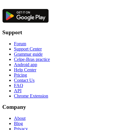
Support
Forum
Support Center
Grammar guide
Celpe-Bras practice
Android app
Help Center
Pricing
Contact Us
FAQ
API
Chrome Extension
Company
About
Blog
Privacy