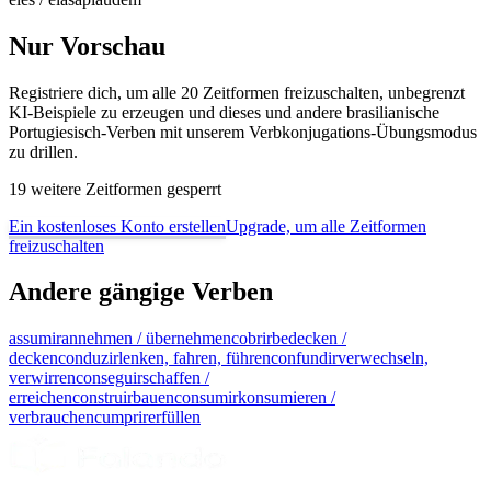
Nur Vorschau
Registriere dich, um alle 20 Zeitformen freizuschalten, unbegrenzt
KI-Beispiele zu erzeugen und dieses und andere brasilianische
Portugiesisch-Verben mit unserem Verbkonjugations-Übungsmodus
zu drillen.
19 weitere Zeitformen gesperrt
Ein kostenloses Konto erstellen
Upgrade, um alle Zeitformen
freizuschalten
Andere gängige Verben
assumir
annehmen / übernehmen
cobrir
bedecken /
decken
conduzir
lenken, fahren, führen
confundir
verwechseln,
verwirren
conseguir
schaffen /
erreichen
construir
bauen
consumir
konsumieren /
verbrauchen
cumprir
erfüllen