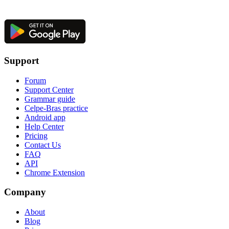
Support
Forum
Support Center
Grammar guide
Celpe-Bras practice
Android app
Help Center
Pricing
Contact Us
FAQ
API
Chrome Extension
Company
About
Blog