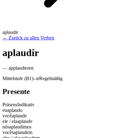
aplaudir
←
Zurück zu allen Verben
aplaudir
—
applaudieren
Mittelstufe (B1)
-
-ir
Regelmäßig
Presente
Präsens
Indikativ
eu
aplaudo
você
aplaude
ele / ela
aplaude
nós
aplaudimos
vocês
aplaudem
eles / elas
aplaudem