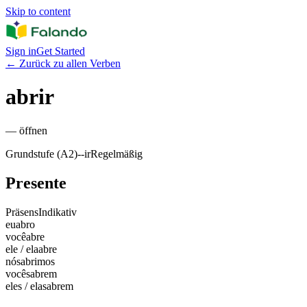
Skip to content
Sign in
Get Started
←
Zurück zu allen Verben
abrir
—
öffnen
Grundstufe (A2)
-
-ir
Regelmäßig
Presente
Präsens
Indikativ
eu
abro
você
abre
ele / ela
abre
nós
abrimos
vocês
abrem
eles / elas
abrem