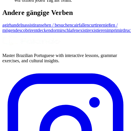
Wir öffnen jeden Tag als Team.
Andere gängige Verben
agir
handeln
assistir
ansehen / besuchen
cair
fallen
curtir
genießen /
mögen
descobrir
entdecken
dormir
schlafen
existir
existieren
imprimir
dru
Master Brazilian Portuguese with interactive lessons, grammar
exercises, and cultural insights.