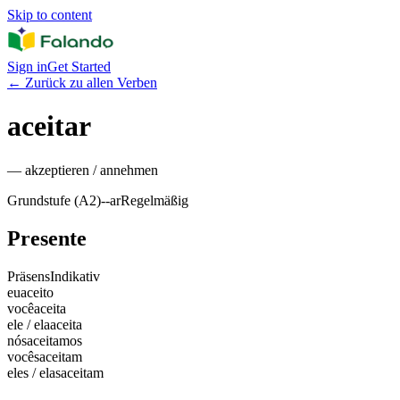
Skip to content
Sign in
Get Started
←
Zurück zu allen Verben
aceitar
—
akzeptieren / annehmen
Grundstufe (A2)
-
-ar
Regelmäßig
Presente
Präsens
Indikativ
eu
aceito
você
aceita
ele / ela
aceita
nós
aceitamos
vocês
aceitam
eles / elas
aceitam