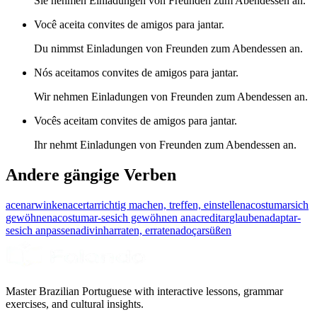
Sie nehmen Einladungen von Freunden zum Abendessen an.
Você aceita convites de amigos para jantar.
Du nimmst Einladungen von Freunden zum Abendessen an.
Nós aceitamos convites de amigos para jantar.
Wir nehmen Einladungen von Freunden zum Abendessen an.
Vocês aceitam convites de amigos para jantar.
Ihr nehmt Einladungen von Freunden zum Abendessen an.
Andere gängige Verben
acenar
winken
acertar
richtig machen, treffen, einstellen
acostumar
sich
gewöhnen
acostumar-se
sich gewöhnen an
acreditar
glauben
adaptar-
se
sich anpassen
adivinhar
raten, erraten
adoçar
süßen
Master Brazilian Portuguese with interactive lessons, grammar
exercises, and cultural insights.