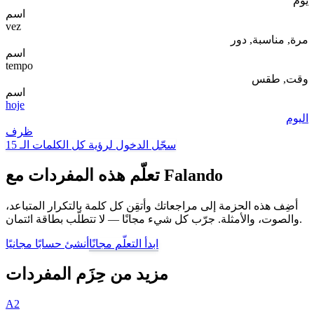
يوم
اسم
vez
مرة, مناسبة, دور
اسم
tempo
وقت, طقس
اسم
hoje
اليوم
ظرف
سجّل الدخول لرؤية كل الكلمات الـ 15
تعلّم هذه المفردات مع Falando
أضِف هذه الحزمة إلى مراجعاتك وأتقِن كل كلمة بالتكرار المتباعد،
والصوت، والأمثلة. جرّب كل شيء مجانًا — لا تتطلّب بطاقة ائتمان.
ابدأ التعلّم مجانًا
أنشئ حسابًا مجانيًا
مزيد من حِزَم المفردات
A2