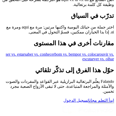
وظيفة كل كلمة برتغالية.
تدرّب في السياق
اختر جملة من حياتك اليومية واكتبها مرتين: مرة مع aqui ومرة مع
ai. إذا بدا الخياران ممكنين، فسمّ التحول في المعنى.
مقارنات أخرى في هذا المستوى
ser vs. estar
saber vs. conhecer
bom vs. bem
por vs. colocar
ouvir vs.
escutar
ver vs. olhar
حوّل هذا الفرق إلى تذكّر تلقائي
Falando يعلّم البرتغالية البرازيلية عبر القواعد والمفردات والصوت
والأمثلة والمراجعة المتباعدة، حتى لا تبقى الأزواج الصعبة مجرد
تخمين.
ابدأ التعلم مجانا
تسجيل الدخول