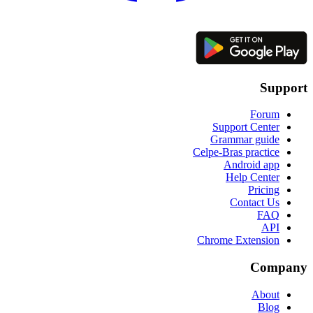
Support
Forum
Support Center
Grammar guide
Celpe-Bras practice
Android app
Help Center
Pricing
Contact Us
FAQ
API
Chrome Extension
Company
About
Blog