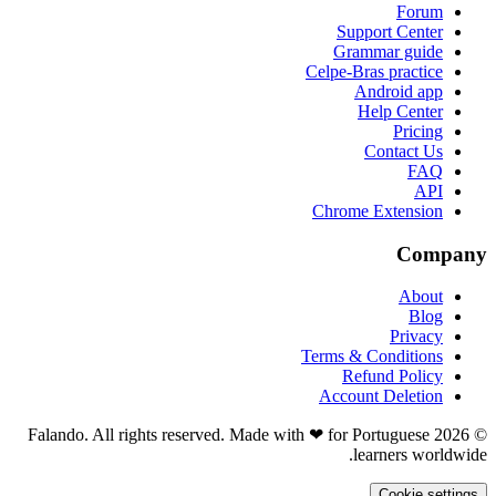
Forum
Support Center
Grammar guide
Celpe-Bras practice
Android app
Help Center
Pricing
Contact Us
FAQ
API
Chrome Extension
Company
About
Blog
Privacy
Terms & Conditions
Refund Policy
Account Deletion
© 2026 Falando. All rights reserved. Made with ❤ for Portuguese
learners worldwide.
Cookie settings