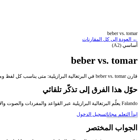
beber vs. tomar
←
العودة إلى كل المقارنات
أساسي (A2)
beber vs. tomar
قارن beber vs. tomar في البرتغالية البرازيلية: متى يناسب كل لفظ وما الخطأ الذي يجب تجنبه.
حوّل هذا الفرق إلى تذكّر تلقائي
Falando يعلّم البرتغالية البرازيلية عبر القواعد والمفردات والصوت والأمثلة والمراجعة المتباعدة، حتى لا تبقى الأزواج الصعبة مجرد تخمين.
ابدأ التعلم مجانا
تسجيل الدخول
الجواب المختصر