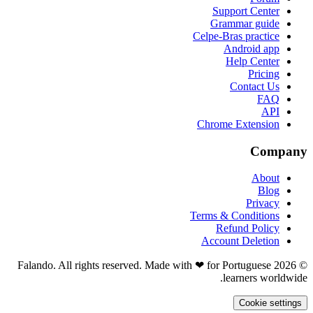
Support Center
Grammar guide
Celpe-Bras practice
Android app
Help Center
Pricing
Contact Us
FAQ
API
Chrome Extension
Company
About
Blog
Privacy
Terms & Conditions
Refund Policy
Account Deletion
© 2026 Falando. All rights reserved. Made with ❤ for Portuguese
learners worldwide.
Cookie settings