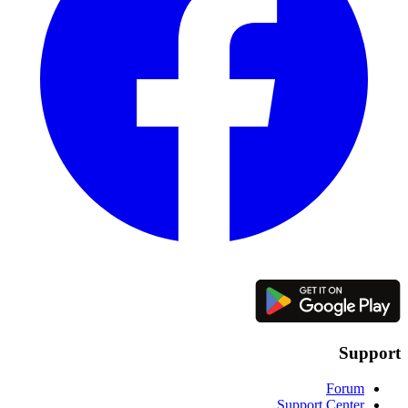
Support
Forum
Support Center