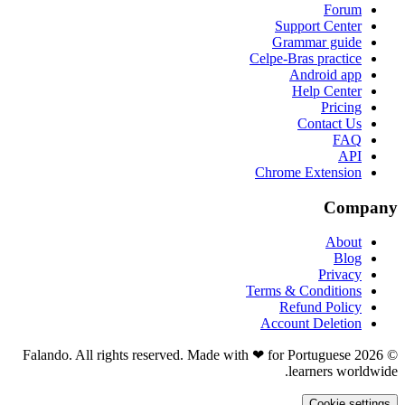
Forum
Support Center
Grammar guide
Celpe-Bras practice
Android app
Help Center
Pricing
Contact Us
FAQ
API
Chrome Extension
Company
About
Blog
Privacy
Terms & Conditions
Refund Policy
Account Deletion
© 2026 Falando. All rights reserved. Made with ❤ for Portuguese
learners worldwide.
Cookie settings