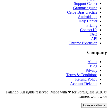
Support Center
Grammar guide
Celpe-Bras practice
Android app
Help Center
Pricing
Contact Us
FAQ
API
Chrome Extension
Company
About
Blog
Privacy
Terms & Conditions
Refund Policy
Account Deletion
© 2026 Falando. All rights reserved. Made with ❤ for Portuguese
learners worldwide.
Cookie settings