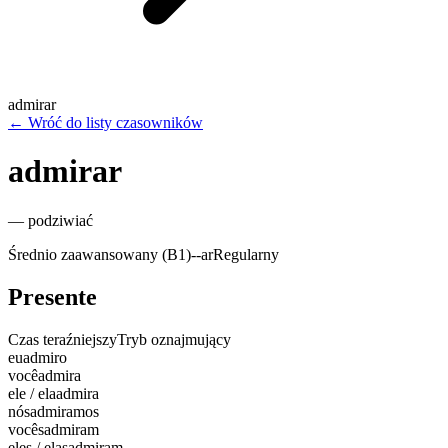
admirar
←
Wróć do listy czasowników
admirar
—
podziwiać
Średnio zaawansowany (B1)
-
-ar
Regularny
Presente
Czas teraźniejszy
Tryb oznajmujący
eu
admiro
você
admira
ele / ela
admira
nós
admiramos
vocês
admiram
eles / elas
admiram