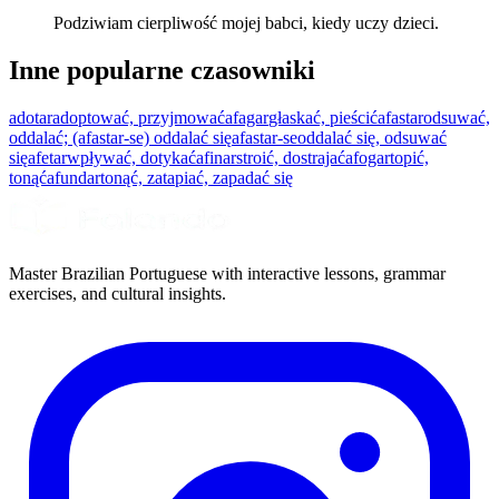
Podziwiam cierpliwość mojej babci, kiedy uczy dzieci.
Inne popularne czasowniki
adotar
adoptować, przyjmować
afagar
głaskać, pieścić
afastar
odsuwać,
oddalać; (afastar-se) oddalać się
afastar-se
oddalać się, odsuwać
się
afetar
wpływać, dotykać
afinar
stroić, dostrajać
afogar
topić,
tonąć
afundar
tonąć, zatapiać, zapadać się
Master Brazilian Portuguese with interactive lessons, grammar
exercises, and cultural insights.