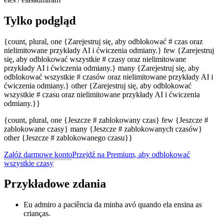
Tylko podgląd
{count, plural, one {Zarejestruj się, aby odblokować # czas oraz
nielimitowane przykłady AI i ćwiczenia odmiany.} few {Zarejestruj
się, aby odblokować wszystkie # czasy oraz nielimitowane
przykłady AI i ćwiczenia odmiany.} many {Zarejestruj się, aby
odblokować wszystkie # czasów oraz nielimitowane przykłady AI i
ćwiczenia odmiany.} other {Zarejestruj się, aby odblokować
wszystkie # czasu oraz nielimitowane przykłady AI i ćwiczenia
odmiany.}}
{count, plural, one {Jeszcze # zablokowany czas} few {Jeszcze #
zablokowane czasy} many {Jeszcze # zablokowanych czasów}
other {Jeszcze # zablokowanego czasu}}
Załóż darmowe konto
Przejdź na Premium, aby odblokować
wszystkie czasy
Przykładowe zdania
Eu admiro a paciência da minha avó quando ela ensina as
crianças.