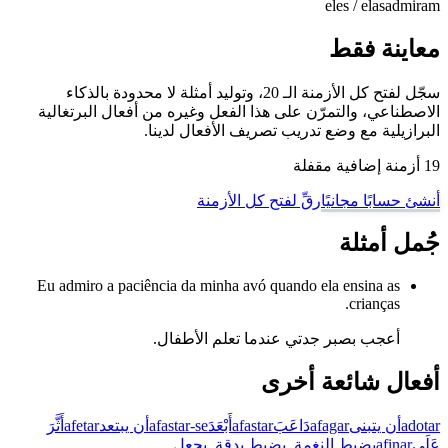
eles / elas
admiram
معاينة فقط
سجّل لفتح كل الأزمنة الـ 20، وتوليد أمثلة لا محدودة بالذكاء
الاصطناعي، والتمرّن على هذا الفعل وغيره من أفعال البرتغالية
البرازيلية مع وضع تدريب تصريف الأفعال لدينا.
19 أزمنة إضافية مقفلة
أنشئ حسابًا مجانيًا
رقِّ لفتح كل الأزمنة
جُمل أمثلة
Eu admiro a paciência da minha avó quando ela ensina as
crianças.
أعجب بصبر جدتي عندما تعلم الأطفال.
أفعال شائعة أخرى
adotar
أن يتبنى
afagar
دَاعَبَ
afastar
أَبْعَدَ
afastar-se
أن يبتعد
afetar
أَثَّرَ
عَلَى
afinar
يضبط النغمة, يضبط بدقة, يجعل