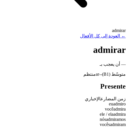
admirar
←
العودة إلى كل الأفعال
admirar
—
أن يعجب بـ
متوسّط (B1)
-
-ar
منتظم
Presente
زمن المضارع
الإخباري
eu
admiro
você
admira
ele / ela
admira
nós
admiramos
vocês
admiram