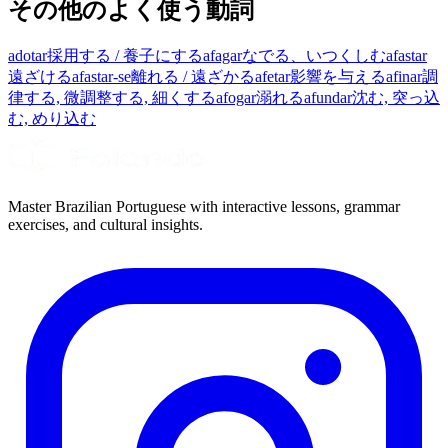
その他のよく使う動詞
adotar
採用する / 養子にする
afagar
なでる、いつくしむ
afastar
遠ざける
afastar-se
離れる / 遠ざかる
afetar
影響を与える
afinar
調
律する, 微調整する, 細くする
afogar
溺れる
afundar
沈む, 突っ込
む, めり込む
Master Brazilian Portuguese with interactive lessons, grammar
exercises, and cultural insights.