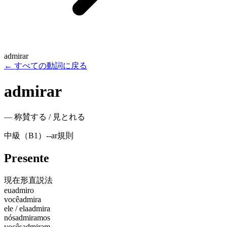
admirar
←
すべての動詞に戻る
admirar
—
称賛する / 見とれる
中級（B1）
-
-ar
規則
Presente
現在形
直説法
eu
admiro
você
admira
ele / ela
admira
nós
admiramos
vocês
admiram