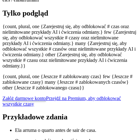
Tylko podgląd
{count, plural, one {Zarejestruj się, aby odblokować # czas oraz
nielimitowane przykłady AI i ćwiczenia odmiany.} few {Zarejestruj
się, aby odblokować wszystkie # czasy oraz nielimitowane
przykłady AI i ćwiczenia odmiany.} many {Zarejestruj się, aby
odblokować wszystkie # czasów oraz nielimitowane przykłady AI i
ćwiczenia odmiany.} other {Zarejestruj się, aby odblokować
wszystkie # czasu oraz nielimitowane przykłady AI i ćwiczenia
odmiany.}}
{count, plural, one {Jeszcze # zablokowany czas} few {Jeszcze #
zablokowane czasy} many {Jeszcze # zablokowanych czasów}
other {Jeszcze # zablokowanego czasu}}
Załóż darmowe konto
Przejdź na Premium, aby odblokować
wszystkie czasy
Przykładowe zdania
Ela arruma o quarto antes de sair de casa.