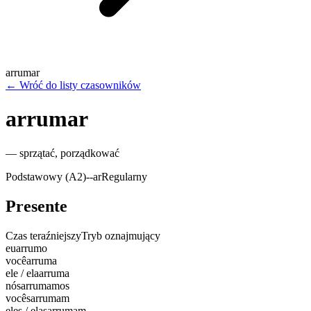
arrumar
←
Wróć do listy czasowników
arrumar
—
sprzątać, porządkować
Podstawowy (A2)
-
-ar
Regularny
Presente
Czas teraźniejszy
Tryb oznajmujący
eu
arrumo
você
arruma
ele / ela
arruma
nós
arrumamos
vocês
arrumam
eles / elas
arrumam