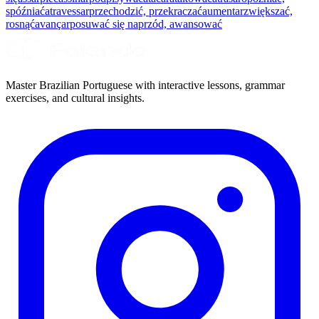
spóźniać
atravessar
przechodzić, przekraczać
aumentar
zwiększać,
rosnąć
avançar
posuwać się naprzód, awansować
Master Brazilian Portuguese with interactive lessons, grammar
exercises, and cultural insights.