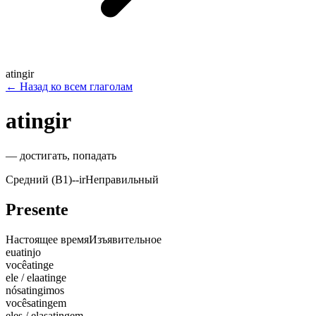
atingir
←
Назад ко всем глаголам
atingir
—
достигать, попадать
Средний (B1)
-
-ir
Неправильный
Presente
Настоящее время
Изъявительное
eu
atinjo
você
atinge
ele / ela
atinge
nós
atingimos
vocês
atingem
eles / elas
atingem