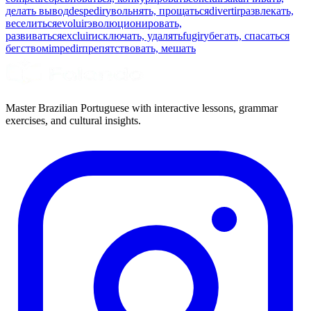
делать вывод
despedir
увольнять, прощаться
divertir
развлекать,
веселиться
evoluir
эволюционировать,
развиваться
excluir
исключать, удалять
fugir
убегать, спасаться
бегством
impedir
препятствовать, мешать
Master Brazilian Portuguese with interactive lessons, grammar
exercises, and cultural insights.