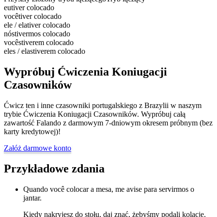
eu
tiver colocado
você
tiver colocado
ele / ela
tiver colocado
nós
tivermos colocado
vocês
tiverem colocado
eles / elas
tiverem colocado
Wypróbuj Ćwiczenia Koniugacji
Czasowników
Ćwicz ten i inne czasowniki portugalskiego z Brazylii w naszym
trybie Ćwiczenia Koniugacji Czasowników. Wypróbuj całą
zawartość Falando z darmowym 7-dniowym okresem próbnym (bez
karty kredytowej)!
Załóż darmowe konto
Przykładowe zdania
Quando você colocar a mesa, me avise para servirmos o
jantar.
Kiedy nakryjesz do stołu, daj znać, żebyśmy podali kolację.