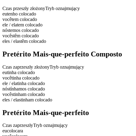
Czas przeszły złożony
Tryb oznajmujący
eu
tenho colocado
você
tem colocado
ele / ela
tem colocado
nós
temos colocado
vocês
têm colocado
eles / elas
têm colocado
Pretérito Mais-que-perfeito Composto
Czas zaprzeszły złożony
Tryb oznajmujący
eu
tinha colocado
você
tinha colocado
ele / ela
tinha colocado
nós
tínhamos colocado
vocês
tinham colocado
eles / elas
tinham colocado
Pretérito Mais-que-perfeito
Czas zaprzeszły
Tryb oznajmujący
eu
colocara