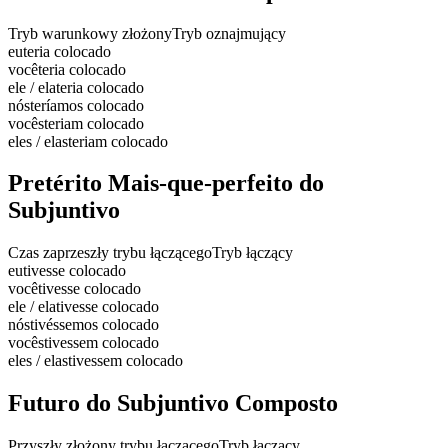
Tryb warunkowy złożony
Tryb oznajmujący
eu
teria colocado
você
teria colocado
ele / ela
teria colocado
nós
teríamos colocado
vocês
teriam colocado
eles / elas
teriam colocado
Pretérito Mais-que-perfeito do
Subjuntivo
Czas zaprzeszły trybu łączącego
Tryb łączący
eu
tivesse colocado
você
tivesse colocado
ele / ela
tivesse colocado
nós
tivéssemos colocado
vocês
tivessem colocado
eles / elas
tivessem colocado
Futuro do Subjuntivo Composto
Przyszły złożony trybu łączącego
Tryb łączący