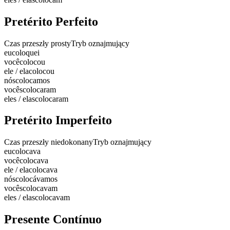
Pretérito Perfeito
Czas przeszły prosty
Tryb oznajmujący
eu
coloquei
você
colocou
ele / ela
colocou
nós
colocamos
vocês
colocaram
eles / elas
colocaram
Pretérito Imperfeito
Czas przeszły niedokonany
Tryb oznajmujący
eu
colocava
você
colocava
ele / ela
colocava
nós
colocávamos
vocês
colocavam
eles / elas
colocavam
Presente Contínuo