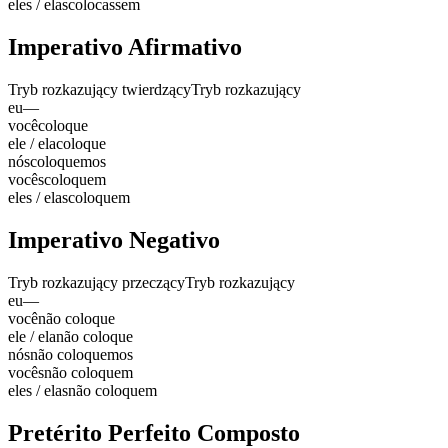
eles / elas
colocassem
Imperativo Afirmativo
Tryb rozkazujący twierdzący
Tryb rozkazujący
eu
—
você
coloque
ele / ela
coloque
nós
coloquemos
vocês
coloquem
eles / elas
coloquem
Imperativo Negativo
Tryb rozkazujący przeczący
Tryb rozkazujący
eu
—
você
não coloque
ele / ela
não coloque
nós
não coloquemos
vocês
não coloquem
eles / elas
não coloquem
Pretérito Perfeito Composto