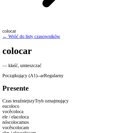
colocar
←
Wróć do listy czasowników
colocar
—
kłaść, umieszczać
Początkujący (A1)
-
-ar
Regularny
Presente
Czas teraźniejszy
Tryb oznajmujący
eu
coloco
você
coloca
ele / ela
coloca
nós
colocamos
vocês
colocam
eles / elas
colocam