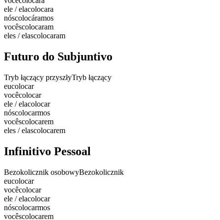
você
colocara
ele / ela
colocara
nós
colocáramos
vocês
colocaram
eles / elas
colocaram
Futuro do Subjuntivo
Tryb łączący przyszły
Tryb łączący
eu
colocar
você
colocar
ele / ela
colocar
nós
colocarmos
vocês
colocarem
eles / elas
colocarem
Infinitivo Pessoal
Bezokolicznik osobowy
Bezokolicznik
eu
colocar
você
colocar
ele / ela
colocar
nós
colocarmos
vocês
colocarem