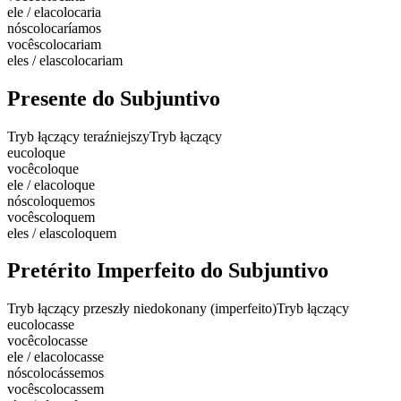
ele / ela
colocaria
nós
colocaríamos
vocês
colocariam
eles / elas
colocariam
Presente do Subjuntivo
Tryb łączący teraźniejszy
Tryb łączący
eu
coloque
você
coloque
ele / ela
coloque
nós
coloquemos
vocês
coloquem
eles / elas
coloquem
Pretérito Imperfeito do Subjuntivo
Tryb łączący przeszły niedokonany (imperfeito)
Tryb łączący
eu
colocasse
você
colocasse
ele / ela
colocasse
nós
colocássemos
vocês
colocassem