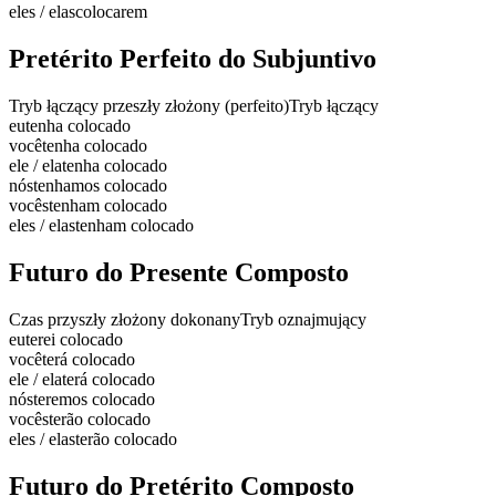
eles / elas
colocarem
Pretérito Perfeito do Subjuntivo
Tryb łączący przeszły złożony (perfeito)
Tryb łączący
eu
tenha colocado
você
tenha colocado
ele / ela
tenha colocado
nós
tenhamos colocado
vocês
tenham colocado
eles / elas
tenham colocado
Futuro do Presente Composto
Czas przyszły złożony dokonany
Tryb oznajmujący
eu
terei colocado
você
terá colocado
ele / ela
terá colocado
nós
teremos colocado
vocês
terão colocado
eles / elas
terão colocado
Futuro do Pretérito Composto