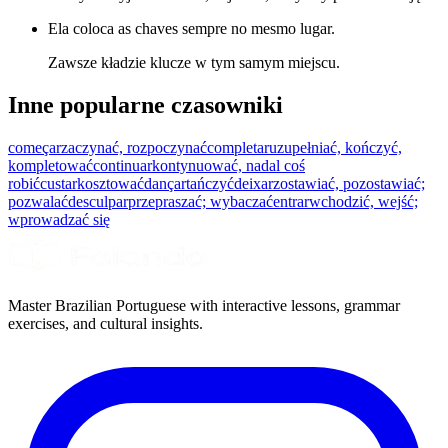
Ela coloca as chaves sempre no mesmo lugar.
Zawsze kładzie klucze w tym samym miejscu.
Inne popularne czasowniki
começar
zaczynać, rozpoczynać
completar
uzupełniać, kończyć,
kompletować
continuar
kontynuować, nadal coś
robić
custar
kosztować
dançar
tańczyć
deixar
zostawiać, pozostawiać;
pozwalać
desculpar
przepraszać; wybaczać
entrar
wchodzić, wejść;
wprowadzać się
Master Brazilian Portuguese with interactive lessons, grammar
exercises, and cultural insights.