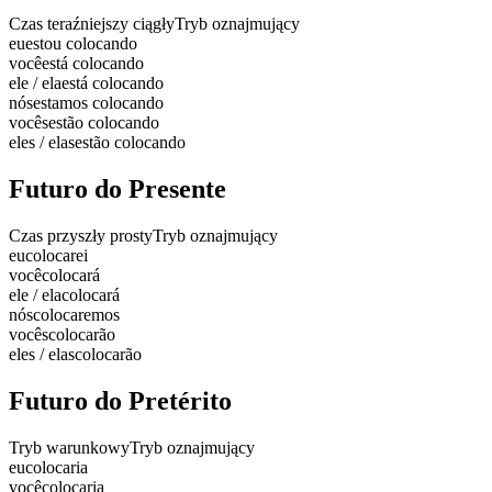
Czas teraźniejszy ciągły
Tryb oznajmujący
eu
estou colocando
você
está colocando
ele / ela
está colocando
nós
estamos colocando
vocês
estão colocando
eles / elas
estão colocando
Futuro do Presente
Czas przyszły prosty
Tryb oznajmujący
eu
colocarei
você
colocará
ele / ela
colocará
nós
colocaremos
vocês
colocarão
eles / elas
colocarão
Futuro do Pretérito
Tryb warunkowy
Tryb oznajmujący
eu
colocaria
você
colocaria