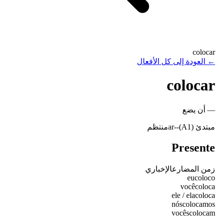
colocar
←
العودة إلى كل الأفعال
colocar
—
أن يضع
مبتدئ (A1)
-
-ar
منتظم
Presente
زمن المضارع
الإخباري
eu
coloco
você
coloca
ele / ela
coloca
nós
colocamos
vocês
colocam