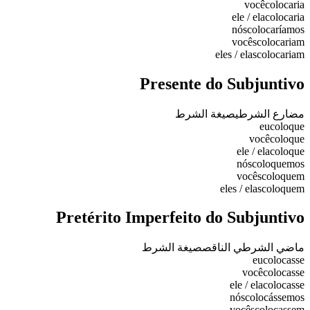
você
colocaria
ele / ela
colocaria
nós
colocaríamos
vocês
colocariam
eles / elas
colocariam
Presente do Subjuntivo
مضارع الشرطي
صيغة الشرط
eu
coloque
você
coloque
ele / ela
coloque
nós
coloquemos
vocês
coloquem
eles / elas
coloquem
Pretérito Imperfeito do Subjuntivo
ماضي الشرطي الناقص
صيغة الشرط
eu
colocasse
você
colocasse
ele / ela
colocasse
nós
colocássemos
vocês
colocassem