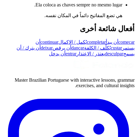
Ela coloca as chaves sempre no mesmo lugar.
هي تضع المفاتيح دائماً في المكان نفسه.
أفعال شائعة أخرى
começar
أن يبدأ
completar
يُكمل / الإكمال
continuar
أن
يستمر
custar
يُكلّف / الكلفة
dançar
أن يرقص
deixar
أن يترك / أن
يسمح
desculpar
يعتذر / الاعتذار
entrar
أن يدخل
Master Brazilian Portuguese with interactive lessons, grammar
exercises, and cultural insights.