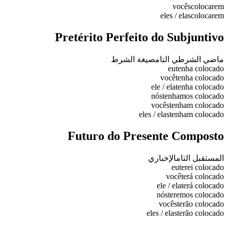
vocês
colocarem
eles / elas
colocarem
Pretérito Perfeito do Subjuntivo
ماضي الشرطي التام
صيغة الشرط
eu
tenha colocado
você
tenha colocado
ele / ela
tenha colocado
nós
tenhamos colocado
vocês
tenham colocado
eles / elas
tenham colocado
Futuro do Presente Composto
المستقبل التام
الإخباري
eu
terei colocado
você
terá colocado
ele / ela
terá colocado
nós
teremos colocado
vocês
terão colocado
eles / elas
terão colocado