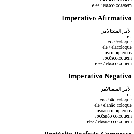
eles / elas
colocassem
Imperativo Afirmativo
الأمر المثبَت
الأمر
—
eu
você
coloque
ele / ela
coloque
nós
coloquemos
vocês
coloquem
eles / elas
coloquem
Imperativo Negativo
الأمر المنفي
الأمر
—
eu
você
não coloque
ele / ela
não coloque
nós
não coloquemos
vocês
não coloquem
eles / elas
não coloquem
Pretérito Perfeito Composto