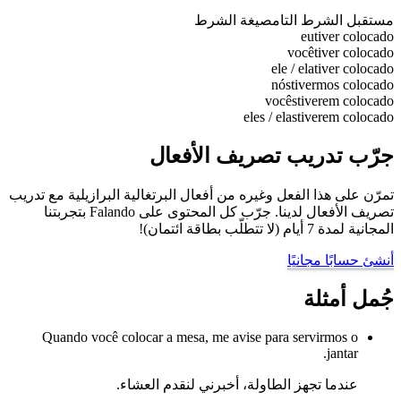
مستقبل الشرط التام
صيغة الشرط
eu
tiver colocado
você
tiver colocado
ele / ela
tiver colocado
nós
tivermos colocado
vocês
tiverem colocado
eles / elas
tiverem colocado
جرّب تدريب تصريف الأفعال
تمرّن على هذا الفعل وغيره من أفعال البرتغالية البرازيلية مع تدريب
تصريف الأفعال لدينا. جرّب كل المحتوى على Falando بتجربتنا
المجانية لمدة 7 أيام (لا تتطلّب بطاقة ائتمان)!
أنشئ حسابًا مجانيًا
جُمل أمثلة
Quando você colocar a mesa, me avise para servirmos o
jantar.
عندما تجهز الطاولة، أخبرني لنقدم العشاء.