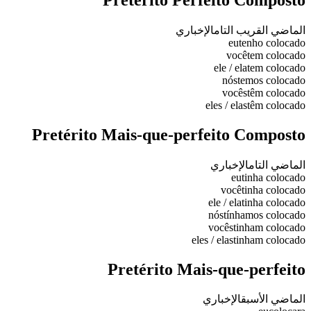
الماضي القريب التام
الإخباري
eu
tenho colocado
você
tem colocado
ele / ela
tem colocado
nós
temos colocado
vocês
têm colocado
eles / elas
têm colocado
Pretérito Mais-que-perfeito Composto
الماضي التام
الإخباري
eu
tinha colocado
você
tinha colocado
ele / ela
tinha colocado
nós
tínhamos colocado
vocês
tinham colocado
eles / elas
tinham colocado
Pretérito Mais-que-perfeito
الماضي الأسبق
الإخباري