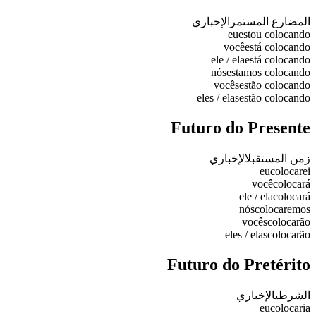
المضارع المستمر
الإخباري
eu
estou colocando
você
está colocando
ele / ela
está colocando
nós
estamos colocando
vocês
estão colocando
eles / elas
estão colocando
Futuro do Presente
زمن المستقبل
الإخباري
eu
colocarei
você
colocará
ele / ela
colocará
nós
colocaremos
vocês
colocarão
eles / elas
colocarão
Futuro do Pretérito
الشرطي
الإخباري
eu
colocaria