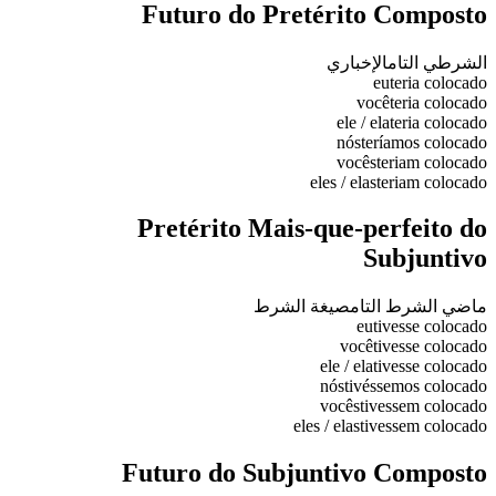
Futuro do Pretérito Composto
الشرطي التام
الإخباري
eu
teria colocado
você
teria colocado
ele / ela
teria colocado
nós
teríamos colocado
vocês
teriam colocado
eles / elas
teriam colocado
Pretérito Mais-que-perfeito do
Subjuntivo
ماضي الشرط التام
صيغة الشرط
eu
tivesse colocado
você
tivesse colocado
ele / ela
tivesse colocado
nós
tivéssemos colocado
vocês
tivessem colocado
eles / elas
tivessem colocado
Futuro do Subjuntivo Composto