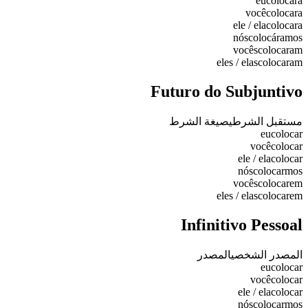
eu
colocara
você
colocara
ele / ela
colocara
nós
colocáramos
vocês
colocaram
eles / elas
colocaram
Futuro do Subjuntivo
مستقبل الشرطي
صيغة الشرط
eu
colocar
você
colocar
ele / ela
colocar
nós
colocarmos
vocês
colocarem
eles / elas
colocarem
Infinitivo Pessoal
المصدر الشخصي
المصدر
eu
colocar
você
colocar
ele / ela
colocar
nós
colocarmos