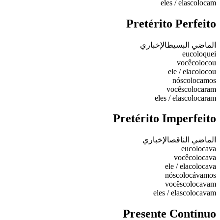
eles / elas
colocam
Pretérito Perfeito
الماضي البسيط
الإخباري
eu
coloquei
você
colocou
ele / ela
colocou
nós
colocamos
vocês
colocaram
eles / elas
colocaram
Pretérito Imperfeito
الماضي الناقص
الإخباري
eu
colocava
você
colocava
ele / ela
colocava
nós
colocávamos
vocês
colocavam
eles / elas
colocavam
Presente Contínuo