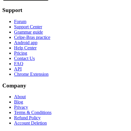
Support
Forum
Support Center
Grammar guide
Celpe-Bras practice
Android app
Help Center
Pricing
Contact Us
FAQ
API
Chrome Extension
Company
About
Blog
Privacy
Terms & Conditions
Refund Policy
Account Deletion