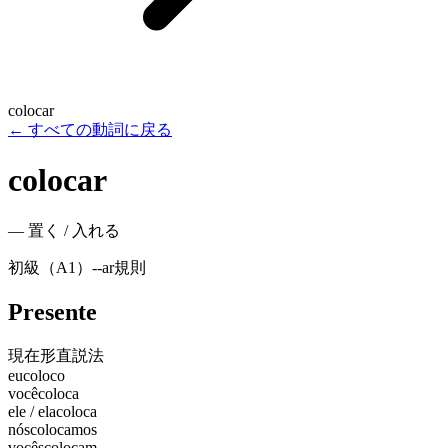
colocar
←
すべての動詞に戻る
colocar
—
置く / 入れる
初級（A1）
-
-ar
規則
Presente
現在形
直説法
eu
coloco
você
coloca
ele / ela
coloca
nós
colocamos
vocês
colocam