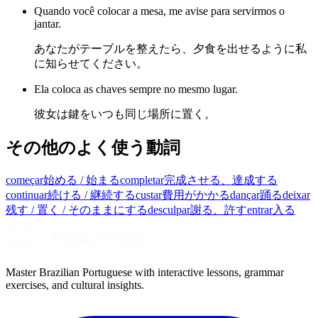
Quando você colocar a mesa, me avise para servirmos o
jantar.
あなたがテーブルを整えたら、夕食を出せるように私
に知らせてください。
Ela coloca as chaves sempre no mesmo lugar.
彼女は鍵をいつも同じ場所に置く。
その他のよく使う動詞
começar
始める / 始まる
completar
完成させる、達成する
continuar
続ける / 継続する
custar
費用がかかる
dançar
踊る
deixar
残す / 置く / そのままにする
desculpar
謝る、許す
entrar
入る
Master Brazilian Portuguese with interactive lessons, grammar
exercises, and cultural insights.