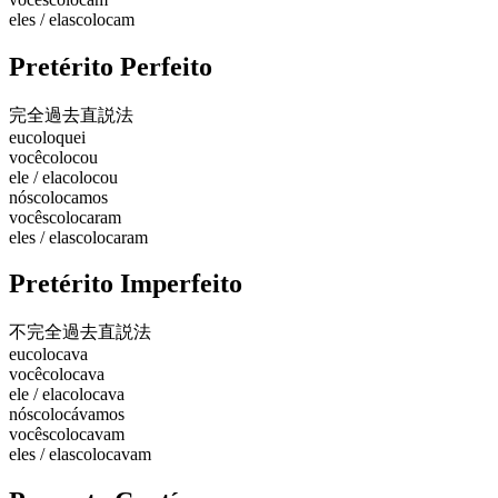
eles / elas
colocam
Pretérito Perfeito
完全過去
直説法
eu
coloquei
você
colocou
ele / ela
colocou
nós
colocamos
vocês
colocaram
eles / elas
colocaram
Pretérito Imperfeito
不完全過去
直説法
eu
colocava
você
colocava
ele / ela
colocava
nós
colocávamos
vocês
colocavam
eles / elas
colocavam