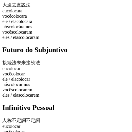
大過去
直説法
eu
colocara
você
colocara
ele / ela
colocara
nós
colocáramos
vocês
colocaram
eles / elas
colocaram
Futuro do Subjuntivo
接続法未来
接続法
eu
colocar
você
colocar
ele / ela
colocar
nós
colocarmos
vocês
colocarem
eles / elas
colocarem
Infinitivo Pessoal
人称不定詞
不定詞
eu
colocar
você
colocar