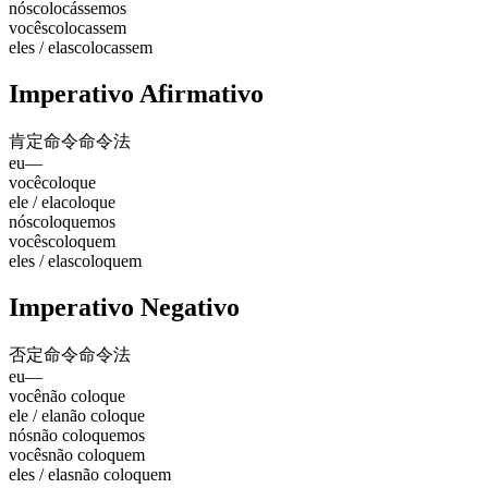
nós
colocássemos
vocês
colocassem
eles / elas
colocassem
Imperativo Afirmativo
肯定命令
命令法
eu
—
você
coloque
ele / ela
coloque
nós
coloquemos
vocês
coloquem
eles / elas
coloquem
Imperativo Negativo
否定命令
命令法
eu
—
você
não coloque
ele / ela
não coloque
nós
não coloquemos
vocês
não coloquem
eles / elas
não coloquem