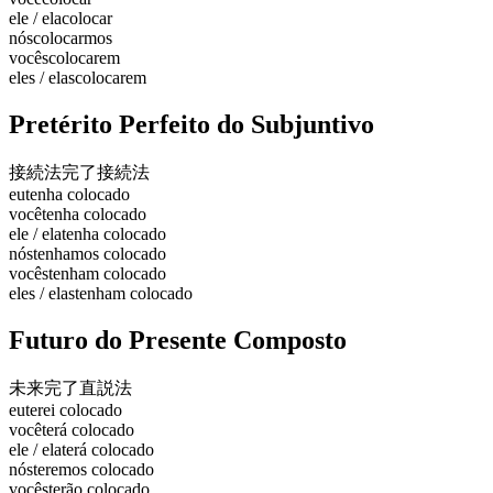
ele / ela
colocar
nós
colocarmos
vocês
colocarem
eles / elas
colocarem
Pretérito Perfeito do Subjuntivo
接続法完了
接続法
eu
tenha colocado
você
tenha colocado
ele / ela
tenha colocado
nós
tenhamos colocado
vocês
tenham colocado
eles / elas
tenham colocado
Futuro do Presente Composto
未来完了
直説法
eu
terei colocado
você
terá colocado
ele / ela
terá colocado
nós
teremos colocado
vocês
terão colocado