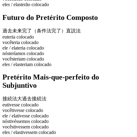
eles / elas
terão colocado
Futuro do Pretérito Composto
過去未来完了（条件法完了）
直説法
eu
teria colocado
você
teria colocado
ele / ela
teria colocado
nós
teríamos colocado
vocês
teriam colocado
eles / elas
teriam colocado
Pretérito Mais-que-perfeito do
Subjuntivo
接続法大過去
接続法
eu
tivesse colocado
você
tivesse colocado
ele / ela
tivesse colocado
nós
tivéssemos colocado
vocês
tivessem colocado
eles / elas
tivessem colocado