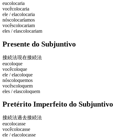
eu
colocaria
você
colocaria
ele / ela
colocaria
nós
colocaríamos
vocês
colocariam
eles / elas
colocariam
Presente do Subjuntivo
接続法現在
接続法
eu
coloque
você
coloque
ele / ela
coloque
nós
coloquemos
vocês
coloquem
eles / elas
coloquem
Pretérito Imperfeito do Subjuntivo
接続法過去
接続法
eu
colocasse
você
colocasse
ele / ela
colocasse