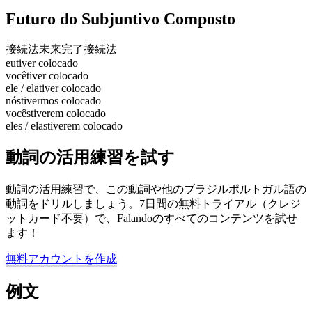
Futuro do Subjuntivo Composto
接続法未来完了
接続法
eu
tiver colocado
você
tiver colocado
ele / ela
tiver colocado
nós
tivermos colocado
vocês
tiverem colocado
eles / elas
tiverem colocado
動詞の活用練習を試す
動詞の活用練習で、この動詞や他のブラジルポルトガル語の
動詞をドリルしましょう。7日間の無料トライアル（クレジ
ットカード不要）で、Falandoのすべてのコンテンツを試せ
ます！
無料アカウントを作成
例文