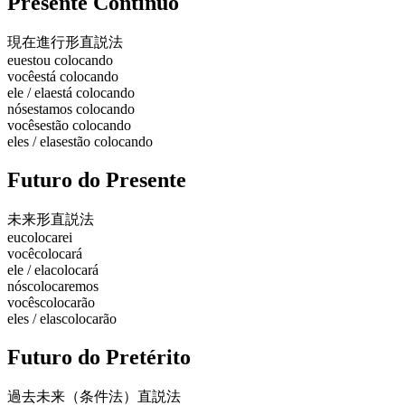
Presente Contínuo
現在進行形
直説法
eu
estou colocando
você
está colocando
ele / ela
está colocando
nós
estamos colocando
vocês
estão colocando
eles / elas
estão colocando
Futuro do Presente
未来形
直説法
eu
colocarei
você
colocará
ele / ela
colocará
nós
colocaremos
vocês
colocarão
eles / elas
colocarão
Futuro do Pretérito
過去未来（条件法）
直説法