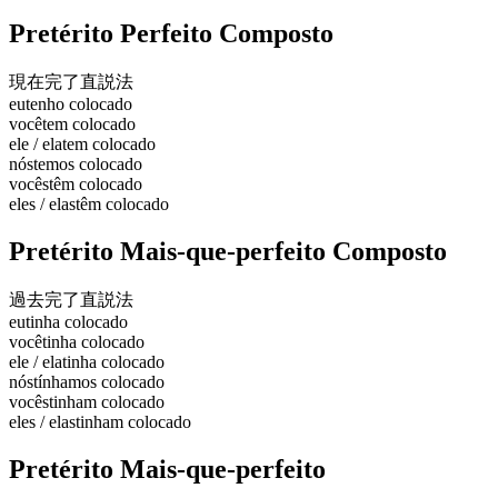
Pretérito Perfeito Composto
現在完了
直説法
eu
tenho colocado
você
tem colocado
ele / ela
tem colocado
nós
temos colocado
vocês
têm colocado
eles / elas
têm colocado
Pretérito Mais-que-perfeito Composto
過去完了
直説法
eu
tinha colocado
você
tinha colocado
ele / ela
tinha colocado
nós
tínhamos colocado
vocês
tinham colocado
eles / elas
tinham colocado
Pretérito Mais-que-perfeito