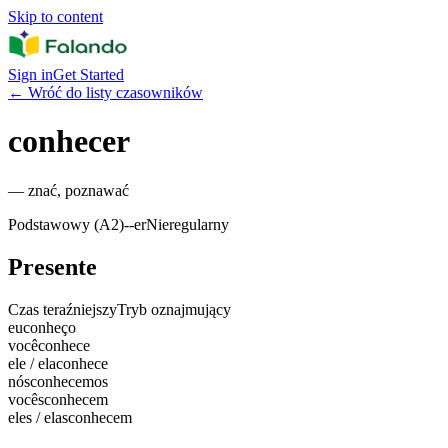
Skip to content
Sign in
Get Started
←
Wróć do listy czasowników
conhecer
—
znać, poznawać
Podstawowy (A2)
-
-er
Nieregularny
Presente
Czas teraźniejszy
Tryb oznajmujący
eu
conheço
você
conhece
ele / ela
conhece
nós
conhecemos
vocês
conhecem
eles / elas
conhecem