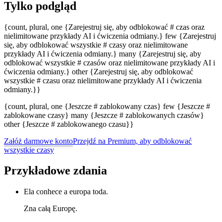
Tylko podgląd
{count, plural, one {Zarejestruj się, aby odblokować # czas oraz
nielimitowane przykłady AI i ćwiczenia odmiany.} few {Zarejestruj
się, aby odblokować wszystkie # czasy oraz nielimitowane
przykłady AI i ćwiczenia odmiany.} many {Zarejestruj się, aby
odblokować wszystkie # czasów oraz nielimitowane przykłady AI i
ćwiczenia odmiany.} other {Zarejestruj się, aby odblokować
wszystkie # czasu oraz nielimitowane przykłady AI i ćwiczenia
odmiany.}}
{count, plural, one {Jeszcze # zablokowany czas} few {Jeszcze #
zablokowane czasy} many {Jeszcze # zablokowanych czasów}
other {Jeszcze # zablokowanego czasu}}
Załóż darmowe konto
Przejdź na Premium, aby odblokować
wszystkie czasy
Przykładowe zdania
Ela conhece a europa toda.
Zna całą Europę.