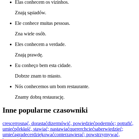
Elas conhecem os vizinhos.
Znają sąsiadów.
Ele conhece muitas pessoas.
Zna wiele osób.
Eles conhecem a verdade.
Znają prawdę.
Eu conheço bem esta cidade.
Dobrze znam to miasto.
Nós conhecemos um bom restaurante.
Znamy dobrą restaurację.
Inne popularne czasowniki
crescer
rosnąć, dorastać
dizer
mówić, powiedzieć
poder
móc; potrafić,
umieć
pôr
kłaść, stawiać; nastawiać
querer
chcieć
saber
wiedzieć;
umieć
agradecer
dziękować
conter
zawierać; powstrzymywać,