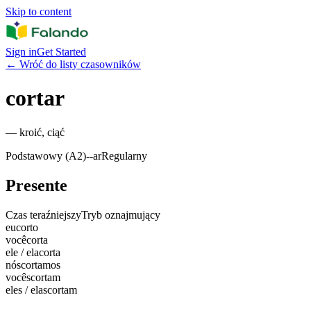
Skip to content
Sign in
Get Started
←
Wróć do listy czasowników
cortar
—
kroić, ciąć
Podstawowy (A2)
-
-ar
Regularny
Presente
Czas teraźniejszy
Tryb oznajmujący
eu
corto
você
corta
ele / ela
corta
nós
cortamos
vocês
cortam
eles / elas
cortam