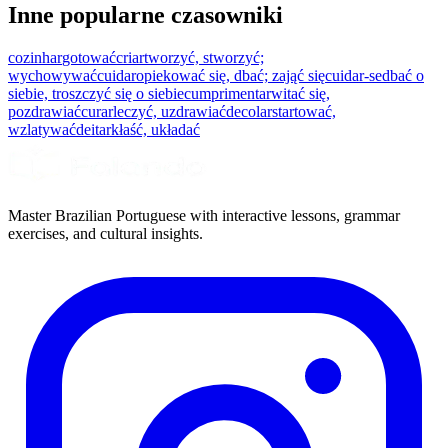
Inne popularne czasowniki
cozinhar
gotować
criar
tworzyć, stworzyć;
wychowywać
cuidar
opiekować się, dbać; zająć się
cuidar-se
dbać o
siebie, troszczyć się o siebie
cumprimentar
witać się,
pozdrawiać
curar
leczyć, uzdrawiać
decolar
startować,
wzlatywać
deitar
kłaść, układać
Master Brazilian Portuguese with interactive lessons, grammar
exercises, and cultural insights.