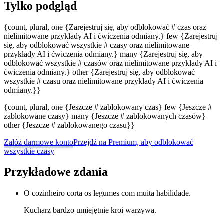
Tylko podgląd
{count, plural, one {Zarejestruj się, aby odblokować # czas oraz
nielimitowane przykłady AI i ćwiczenia odmiany.} few {Zarejestruj
się, aby odblokować wszystkie # czasy oraz nielimitowane
przykłady AI i ćwiczenia odmiany.} many {Zarejestruj się, aby
odblokować wszystkie # czasów oraz nielimitowane przykłady AI i
ćwiczenia odmiany.} other {Zarejestruj się, aby odblokować
wszystkie # czasu oraz nielimitowane przykłady AI i ćwiczenia
odmiany.}}
{count, plural, one {Jeszcze # zablokowany czas} few {Jeszcze #
zablokowane czasy} many {Jeszcze # zablokowanych czasów}
other {Jeszcze # zablokowanego czasu}}
Załóż darmowe konto
Przejdź na Premium, aby odblokować
wszystkie czasy
Przykładowe zdania
O cozinheiro corta os legumes com muita habilidade.
Kucharz bardzo umiejętnie kroi warzywa.