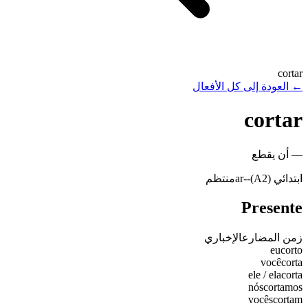
cortar
←
العودة إلى كل الأفعال
cortar
—
أن يقطع
ابتدائي (A2)
-
-ar
منتظم
Presente
زمن المضارع
الإخباري
eu
corto
você
corta
ele / ela
corta
nós
cortamos
vocês
cortam