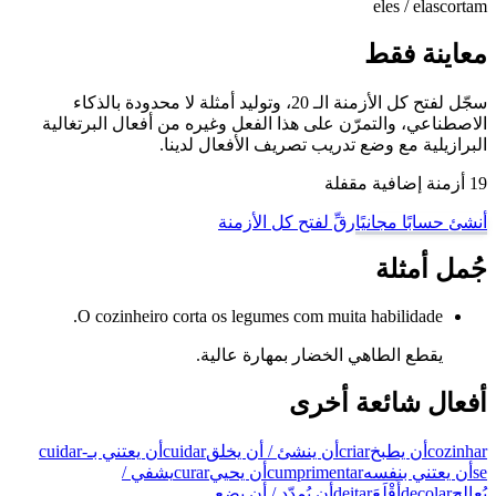
eles / elas
cortam
معاينة فقط
سجّل لفتح كل الأزمنة الـ 20، وتوليد أمثلة لا محدودة بالذكاء
الاصطناعي، والتمرّن على هذا الفعل وغيره من أفعال البرتغالية
البرازيلية مع وضع تدريب تصريف الأفعال لدينا.
19 أزمنة إضافية مقفلة
أنشئ حسابًا مجانيًا
رقِّ لفتح كل الأزمنة
جُمل أمثلة
O cozinheiro corta os legumes com muita habilidade.
يقطع الطاهي الخضار بمهارة عالية.
أفعال شائعة أخرى
cozinhar
أن يطبخ
criar
أن ينشئ / أن يخلق
cuidar
أن يعتني بـ
cuidar-
se
أن يعتني بنفسه
cumprimentar
أن يحيي
curar
يشفي /
يُعالج
decolar
أَقْلَعَ
deitar
أن يُمدّد / أن يضع