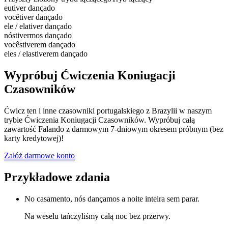
eu
tiver dançado
você
tiver dançado
ele / ela
tiver dançado
nós
tivermos dançado
vocês
tiverem dançado
eles / elas
tiverem dançado
Wypróbuj Ćwiczenia Koniugacji
Czasowników
Ćwicz ten i inne czasowniki portugalskiego z Brazylii w naszym
trybie Ćwiczenia Koniugacji Czasowników. Wypróbuj całą
zawartość Falando z darmowym 7-dniowym okresem próbnym (bez
karty kredytowej)!
Załóż darmowe konto
Przykładowe zdania
No casamento, nós dançamos a noite inteira sem parar.
Na weselu tańczyliśmy całą noc bez przerwy.