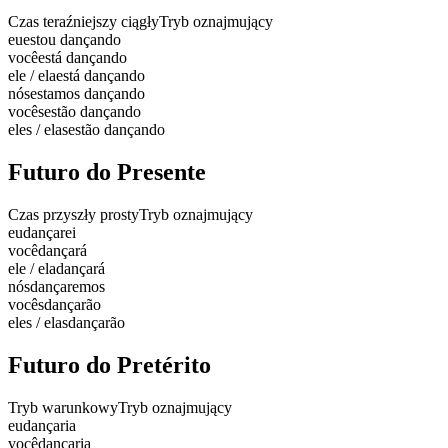
Czas teraźniejszy ciągły
Tryb oznajmujący
eu
estou dançando
você
está dançando
ele / ela
está dançando
nós
estamos dançando
vocês
estão dançando
eles / elas
estão dançando
Futuro do Presente
Czas przyszły prosty
Tryb oznajmujący
eu
dançarei
você
dançará
ele / ela
dançará
nós
dançaremos
vocês
dançarão
eles / elas
dançarão
Futuro do Pretérito
Tryb warunkowy
Tryb oznajmujący
eu
dançaria
você
dançaria