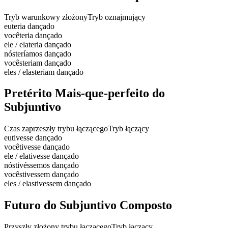
Tryb warunkowy złożony
Tryb oznajmujący
eu
teria dançado
você
teria dançado
ele / ela
teria dançado
nós
teríamos dançado
vocês
teriam dançado
eles / elas
teriam dançado
Pretérito Mais-que-perfeito do
Subjuntivo
Czas zaprzeszły trybu łączącego
Tryb łączący
eu
tivesse dançado
você
tivesse dançado
ele / ela
tivesse dançado
nós
tivéssemos dançado
vocês
tivessem dançado
eles / elas
tivessem dançado
Futuro do Subjuntivo Composto
Przyszły złożony trybu łączącego
Tryb łączący