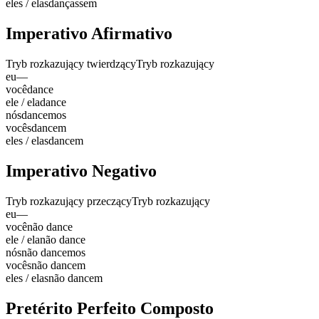
eles / elas
dançassem
Imperativo Afirmativo
Tryb rozkazujący twierdzący
Tryb rozkazujący
eu
—
você
dance
ele / ela
dance
nós
dancemos
vocês
dancem
eles / elas
dancem
Imperativo Negativo
Tryb rozkazujący przeczący
Tryb rozkazujący
eu
—
você
não dance
ele / ela
não dance
nós
não dancemos
vocês
não dancem
eles / elas
não dancem
Pretérito Perfeito Composto