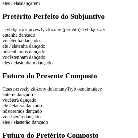
eles / elas
dançarem
Pretérito Perfeito do Subjuntivo
Tryb łączący przeszły złożony (perfeito)
Tryb łączący
eu
tenha dançado
você
tenha dançado
ele / ela
tenha dançado
nós
tenhamos dançado
vocês
tenham dançado
eles / elas
tenham dançado
Futuro do Presente Composto
Czas przyszły złożony dokonany
Tryb oznajmujący
eu
terei dançado
você
terá dançado
ele / ela
terá dançado
nós
teremos dançado
vocês
terão dançado
eles / elas
terão dançado
Futuro do Pretérito Composto