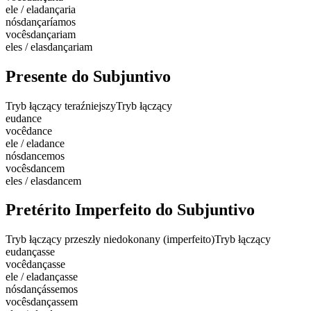
ele / ela
dançaria
nós
dançaríamos
vocês
dançariam
eles / elas
dançariam
Presente do Subjuntivo
Tryb łączący teraźniejszy
Tryb łączący
eu
dance
você
dance
ele / ela
dance
nós
dancemos
vocês
dancem
eles / elas
dancem
Pretérito Imperfeito do Subjuntivo
Tryb łączący przeszły niedokonany (imperfeito)
Tryb łączący
eu
dançasse
você
dançasse
ele / ela
dançasse
nós
dançássemos
vocês
dançassem