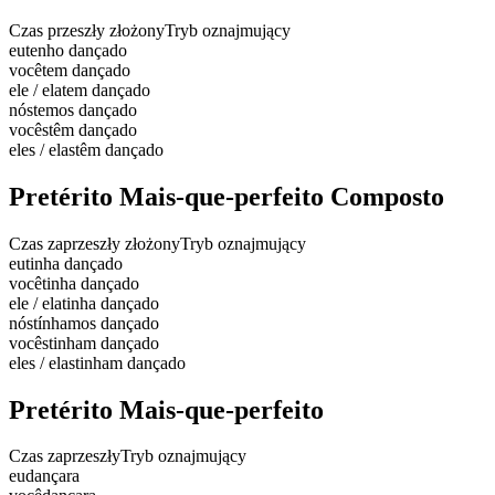
Czas przeszły złożony
Tryb oznajmujący
eu
tenho dançado
você
tem dançado
ele / ela
tem dançado
nós
temos dançado
vocês
têm dançado
eles / elas
têm dançado
Pretérito Mais-que-perfeito Composto
Czas zaprzeszły złożony
Tryb oznajmujący
eu
tinha dançado
você
tinha dançado
ele / ela
tinha dançado
nós
tínhamos dançado
vocês
tinham dançado
eles / elas
tinham dançado
Pretérito Mais-que-perfeito
Czas zaprzeszły
Tryb oznajmujący
eu
dançara