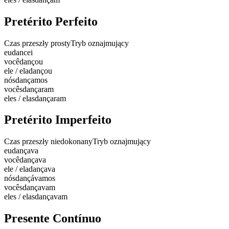
Pretérito Perfeito
Czas przeszły prosty
Tryb oznajmujący
eu
dancei
você
dançou
ele / ela
dançou
nós
dançamos
vocês
dançaram
eles / elas
dançaram
Pretérito Imperfeito
Czas przeszły niedokonany
Tryb oznajmujący
eu
dançava
você
dançava
ele / ela
dançava
nós
dançávamos
vocês
dançavam
eles / elas
dançavam
Presente Contínuo