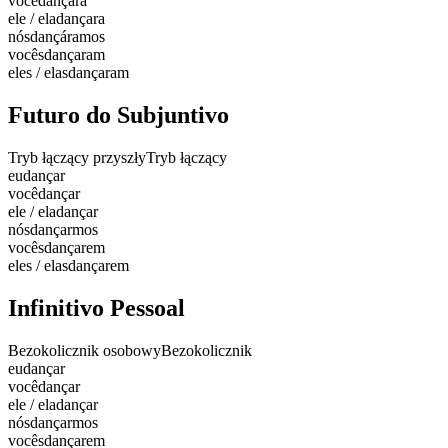
você
dançara
ele / ela
dançara
nós
dançáramos
vocês
dançaram
eles / elas
dançaram
Futuro do Subjuntivo
Tryb łączący przyszły
Tryb łączący
eu
dançar
você
dançar
ele / ela
dançar
nós
dançarmos
vocês
dançarem
eles / elas
dançarem
Infinitivo Pessoal
Bezokolicznik osobowy
Bezokolicznik
eu
dançar
você
dançar
ele / ela
dançar
nós
dançarmos
vocês
dançarem