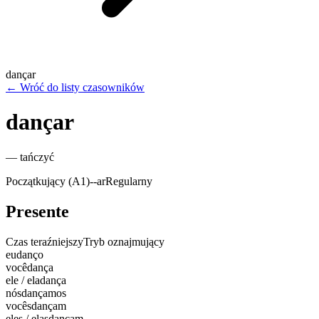
dançar
←
Wróć do listy czasowników
dançar
—
tańczyć
Początkujący (A1)
-
-ar
Regularny
Presente
Czas teraźniejszy
Tryb oznajmujący
eu
danço
você
dança
ele / ela
dança
nós
dançamos
vocês
dançam
eles / elas
dançam