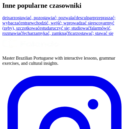
Inne popularne czasowniki
deixar
zostawiać, pozostawiać; pozwalać
desculpar
przepraszać;
wybaczać
entrar
wchodzić, wejść; wprowadzać się
escovar
myć
(zęby), szczotkować
estudar
uczyć się; studiować
falar
mówić,
rozmawiać
fechar
zamykać, zamknąć
ficar
zostawać; stawać się
Master Brazilian Portuguese with interactive lessons, grammar
exercises, and cultural insights.