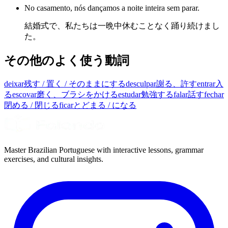
No casamento, nós dançamos a noite inteira sem parar.
結婚式で、私たちは一晩中休むことなく踊り続けまし
た。
その他のよく使う動詞
deixar
残す / 置く / そのままにする
desculpar
謝る、許す
entrar
入
る
escovar
磨く、ブラシをかける
estudar
勉強する
falar
話す
fechar
閉める / 閉じる
ficar
とどまる / になる
Master Brazilian Portuguese with interactive lessons, grammar
exercises, and cultural insights.