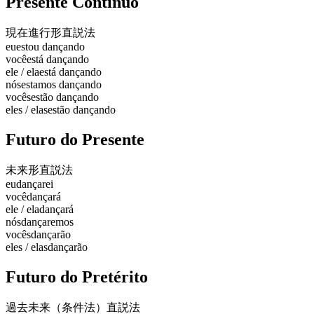
Presente Contínuo
現在進行形
直説法
eu
estou dançando
você
está dançando
ele / ela
está dançando
nós
estamos dançando
vocês
estão dançando
eles / elas
estão dançando
Futuro do Presente
未来形
直説法
eu
dançarei
você
dançará
ele / ela
dançará
nós
dançaremos
vocês
dançarão
eles / elas
dançarão
Futuro do Pretérito
過去未来（条件法）
直説法