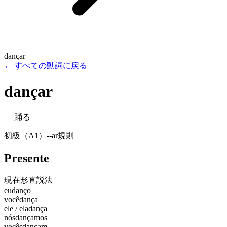
dançar
←
すべての動詞に戻る
dançar
—
踊る
初級（A1）
-
-ar
規則
Presente
現在形
直説法
eu
danço
você
dança
ele / ela
dança
nós
dançamos
vocês
dançam