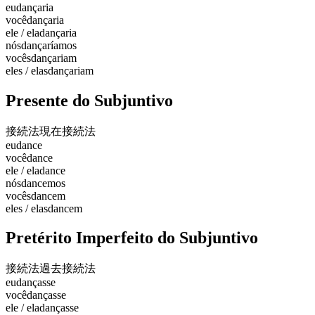
eu
dançaria
você
dançaria
ele / ela
dançaria
nós
dançaríamos
vocês
dançariam
eles / elas
dançariam
Presente do Subjuntivo
接続法現在
接続法
eu
dance
você
dance
ele / ela
dance
nós
dancemos
vocês
dancem
eles / elas
dancem
Pretérito Imperfeito do Subjuntivo
接続法過去
接続法
eu
dançasse
você
dançasse
ele / ela
dançasse