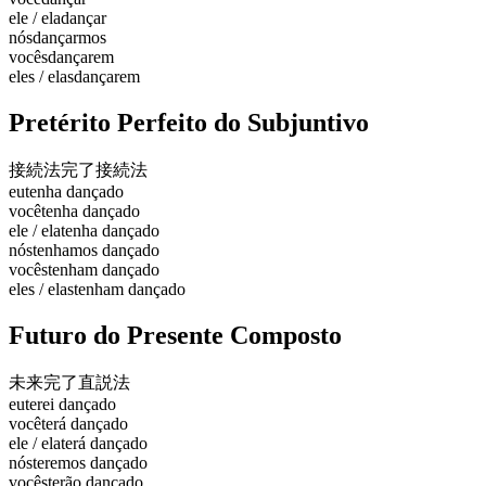
ele / ela
dançar
nós
dançarmos
vocês
dançarem
eles / elas
dançarem
Pretérito Perfeito do Subjuntivo
接続法完了
接続法
eu
tenha dançado
você
tenha dançado
ele / ela
tenha dançado
nós
tenhamos dançado
vocês
tenham dançado
eles / elas
tenham dançado
Futuro do Presente Composto
未来完了
直説法
eu
terei dançado
você
terá dançado
ele / ela
terá dançado
nós
teremos dançado
vocês
terão dançado