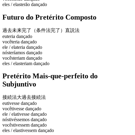
eles / elas
terão dançado
Futuro do Pretérito Composto
過去未来完了（条件法完了）
直説法
eu
teria dançado
você
teria dançado
ele / ela
teria dançado
nós
teríamos dançado
vocês
teriam dançado
eles / elas
teriam dançado
Pretérito Mais-que-perfeito do
Subjuntivo
接続法大過去
接続法
eu
tivesse dançado
você
tivesse dançado
ele / ela
tivesse dançado
nós
tivéssemos dançado
vocês
tivessem dançado
eles / elas
tivessem dançado