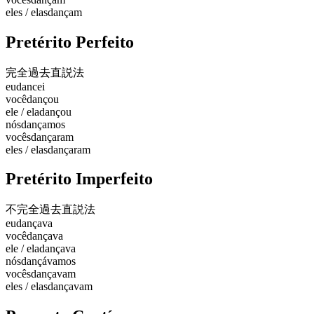
eles / elas
dançam
Pretérito Perfeito
完全過去
直説法
eu
dancei
você
dançou
ele / ela
dançou
nós
dançamos
vocês
dançaram
eles / elas
dançaram
Pretérito Imperfeito
不完全過去
直説法
eu
dançava
você
dançava
ele / ela
dançava
nós
dançávamos
vocês
dançavam
eles / elas
dançavam