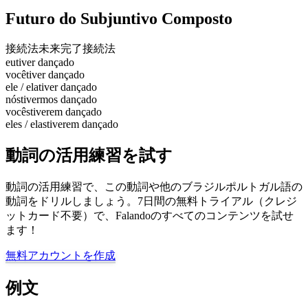
Futuro do Subjuntivo Composto
接続法未来完了
接続法
eu
tiver dançado
você
tiver dançado
ele / ela
tiver dançado
nós
tivermos dançado
vocês
tiverem dançado
eles / elas
tiverem dançado
動詞の活用練習を試す
動詞の活用練習で、この動詞や他のブラジルポルトガル語の
動詞をドリルしましょう。7日間の無料トライアル（クレジ
ットカード不要）で、Falandoのすべてのコンテンツを試せ
ます！
無料アカウントを作成
例文