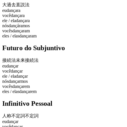
大過去
直説法
eu
dançara
você
dançara
ele / ela
dançara
nós
dançáramos
vocês
dançaram
eles / elas
dançaram
Futuro do Subjuntivo
接続法未来
接続法
eu
dançar
você
dançar
ele / ela
dançar
nós
dançarmos
vocês
dançarem
eles / elas
dançarem
Infinitivo Pessoal
人称不定詞
不定詞
eu
dançar
você
dançar