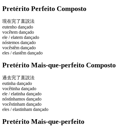
Pretérito Perfeito Composto
現在完了
直説法
eu
tenho dançado
você
tem dançado
ele / ela
tem dançado
nós
temos dançado
vocês
têm dançado
eles / elas
têm dançado
Pretérito Mais-que-perfeito Composto
過去完了
直説法
eu
tinha dançado
você
tinha dançado
ele / ela
tinha dançado
nós
tínhamos dançado
vocês
tinham dançado
eles / elas
tinham dançado
Pretérito Mais-que-perfeito