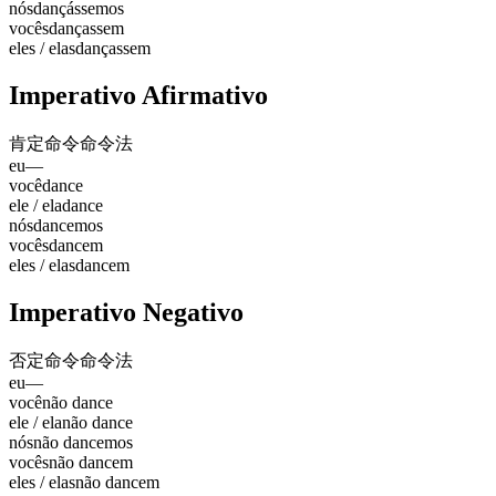
nós
dançássemos
vocês
dançassem
eles / elas
dançassem
Imperativo Afirmativo
肯定命令
命令法
eu
—
você
dance
ele / ela
dance
nós
dancemos
vocês
dancem
eles / elas
dancem
Imperativo Negativo
否定命令
命令法
eu
—
você
não dance
ele / ela
não dance
nós
não dancemos
vocês
não dancem
eles / elas
não dancem