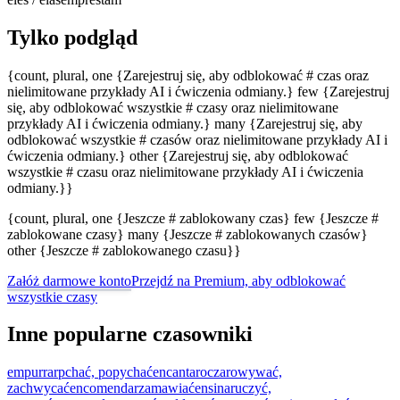
Tylko podgląd
{count, plural, one {Zarejestruj się, aby odblokować # czas oraz
nielimitowane przykłady AI i ćwiczenia odmiany.} few {Zarejestruj
się, aby odblokować wszystkie # czasy oraz nielimitowane
przykłady AI i ćwiczenia odmiany.} many {Zarejestruj się, aby
odblokować wszystkie # czasów oraz nielimitowane przykłady AI i
ćwiczenia odmiany.} other {Zarejestruj się, aby odblokować
wszystkie # czasu oraz nielimitowane przykłady AI i ćwiczenia
odmiany.}}
{count, plural, one {Jeszcze # zablokowany czas} few {Jeszcze #
zablokowane czasy} many {Jeszcze # zablokowanych czasów}
other {Jeszcze # zablokowanego czasu}}
Załóż darmowe konto
Przejdź na Premium, aby odblokować
wszystkie czasy
Inne popularne czasowniki
empurrar
pchać, popychać
encantar
oczarowywać,
zachwycać
encomendar
zamawiać
ensinar
uczyć,