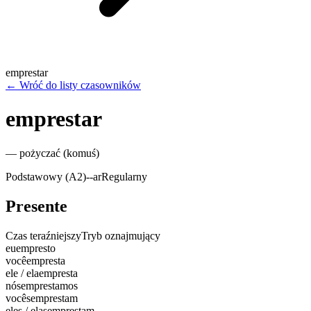
emprestar
←
Wróć do listy czasowników
emprestar
—
pożyczać (komuś)
Podstawowy (A2)
-
-ar
Regularny
Presente
Czas teraźniejszy
Tryb oznajmujący
eu
empresto
você
empresta
ele / ela
empresta
nós
emprestamos
vocês
emprestam
eles / elas
emprestam