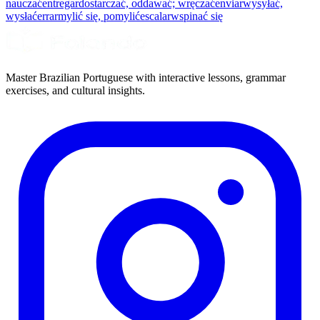
nauczać
entregar
dostarczać, oddawać; wręczać
enviar
wysyłać,
wysłać
errar
mylić się, pomylić
escalar
wspinać się
Master Brazilian Portuguese with interactive lessons, grammar
exercises, and cultural insights.