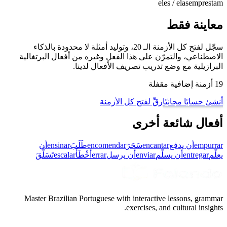
eles / elas
emprestam
معاينة فقط
سجّل لفتح كل الأزمنة الـ 20، وتوليد أمثلة لا محدودة بالذكاء
الاصطناعي، والتمرّن على هذا الفعل وغيره من أفعال البرتغالية
البرازيلية مع وضع تدريب تصريف الأفعال لدينا.
19 أزمنة إضافية مقفلة
أنشئ حسابًا مجانيًا
رقِّ لفتح كل الأزمنة
أفعال شائعة أخرى
empurrar
أن يدفع
encantar
سَحَرَ
encomendar
طَلَبَ
ensinar
أن
يعلّم
entregar
أن يسلّم
enviar
أن يرسل
errar
أَخْطَأَ
escalar
تَسَلَّقَ
Master Brazilian Portuguese with interactive lessons, grammar
exercises, and cultural insights.